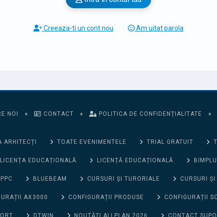
Creeaza-ti un cont nou
Am uitat parola
E NOI
♦
CONTACT
♦
POLITICA DE CONFIDENȚIALITATE
♦
 ARHITECȚI
TOATE EVENIMENTELE
TRIAL GRATUIT
T
LICENȚA EDUCAȚIONALĂ
LICENȚĂ EDUCAȚIONALĂ
BIMPLU
 PPC
BLUEBEAM
CURSURI ȘI TURORIALE
CURSURI ȘI
URAȚII AX3000
CONFIGURAȚII PRODUSE
CONFIGURAȚII S
PORT
DTWIN
NOUTĂȚI ALLPLAN 2026
CONTACT SUP