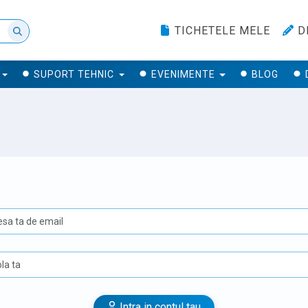
TICHETELE MELE
D
SUPORT TEHNIC
EVENIMENTE
BLOG
U
Intra in contul tau