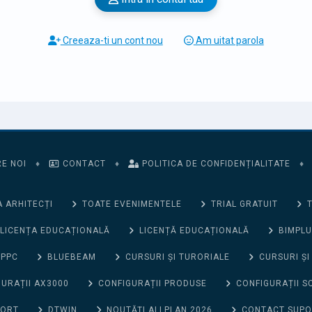
Creeaza-ti un cont nou
Am uitat parola
E NOI
♦
CONTACT
♦
POLITICA DE CONFIDENȚIALITATE
♦
 ARHITECȚI
TOATE EVENIMENTELE
TRIAL GRATUIT
T
LICENȚA EDUCAȚIONALĂ
LICENȚĂ EDUCAȚIONALĂ
BIMPLU
 PPC
BLUEBEAM
CURSURI ȘI TURORIALE
CURSURI ȘI
URAȚII AX3000
CONFIGURAȚII PRODUSE
CONFIGURAȚII S
PORT
DTWIN
NOUTĂȚI ALLPLAN 2026
CONTACT SUP