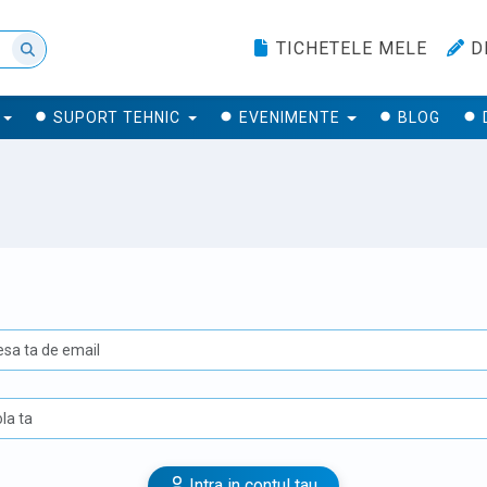
TICHETELE MELE
D
SUPORT TEHNIC
EVENIMENTE
BLOG
U
Intra in contul tau