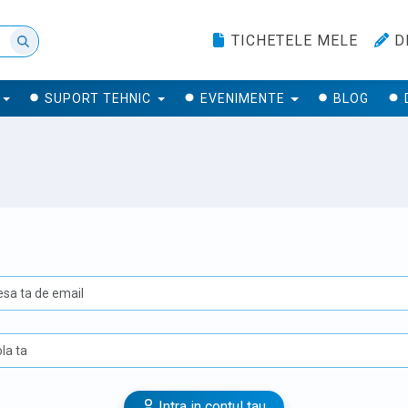
TICHETELE MELE
D
SUPORT TEHNIC
EVENIMENTE
BLOG
U
Intra in contul tau