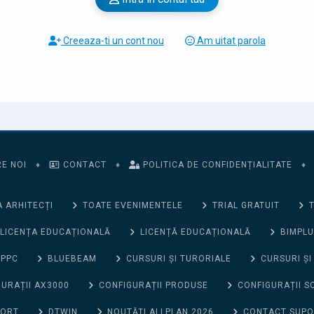
Creeaza-ti un cont nou
Am uitat parola
E NOI
♦
CONTACT
♦
POLITICA DE CONFIDENȚIALITATE
♦
 ARHITECȚI
TOATE EVENIMENTELE
TRIAL GRATUIT
T
LICENȚA EDUCAȚIONALĂ
LICENȚĂ EDUCAȚIONALĂ
BIMPLU
 PPC
BLUEBEAM
CURSURI ȘI TURORIALE
CURSURI ȘI
URAȚII AX3000
CONFIGURAȚII PRODUSE
CONFIGURAȚII S
PORT
DTWIN
NOUTĂȚI ALLPLAN 2026
CONTACT SUP