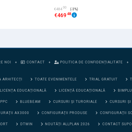
00
€
484
(-3%)
48
€
469
E NOI
♦
CONTACT
♦
POLITICA DE CONFIDENȚIALITATE
♦
 ARHITECȚI
TOATE EVENIMENTELE
TRIAL GRATUIT
T
LICENȚA EDUCAȚIONALĂ
LICENȚĂ EDUCAȚIONALĂ
BIMPLU
 PPC
BLUEBEAM
CURSURI ȘI TURORIALE
CURSURI ȘI
URAȚII AX3000
CONFIGURAȚII PRODUSE
CONFIGURAȚII S
PORT
DTWIN
NOUTĂȚI ALLPLAN 2026
CONTACT SUP