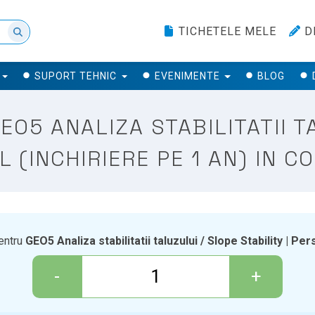
TICHETELE MELE
D
SUPORT TEHNIC
EVENIMENTE
BLOG
O5 ANALIZA STABILITATII T
L (INCHIRIERE PE 1 AN) IN C
pentru
GEO5 Analiza stabilitatii taluzului / Slope Stability | Per
-
+