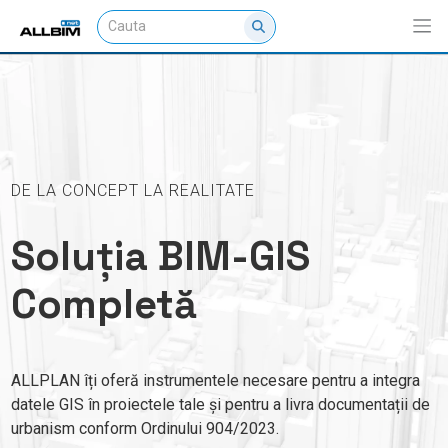
WE STAND WITH THOSE WHO BUILD THE WORLD
Software BIM
pentru industria AEC
Reprezentăm cei mai importanți producători de software
AEC în calitate de Partener Autorizat în România. Menținem și
îmbunătățim un portofoliu de programe concepute pentru toți
cei implicați în proiectarea și managementul construcțiilor.