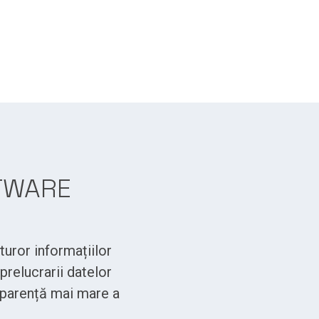
TWARE
turor informațiilor
prelucrarii datelor
nsparență mai mare a