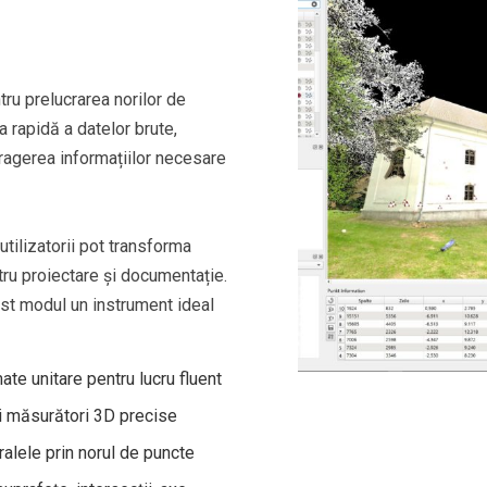
ru prelucrarea norilor de
 rapidă a datelor brute,
tragerea informațiilor necesare
tilizatorii pot transforma
tru proiectare și documentație.
acest modul un instrument ideal
ate unitare pentru lucru fluent
și măsurători 3D precise
ralele prin norul de puncte