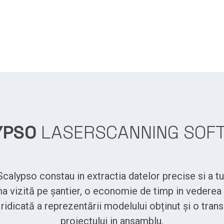
YPSO
LASERSCANNING SOF
 Scalypso constau in extractia datelor precise si a tu
ma vizită pe șantier, o economie de timp in vederea 
e ridicată a reprezentării modelului obținut și o tra
proiectului in ansamblu.