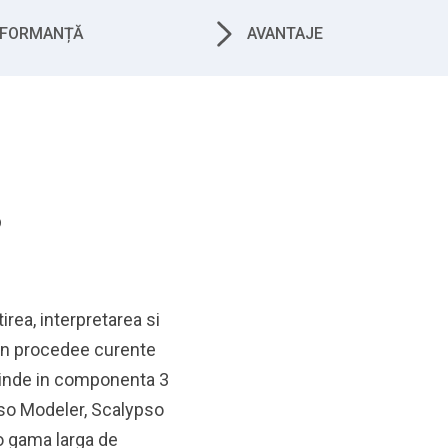
RFORMANȚĂ
AVANTAJE
?
rea, interpretarea si
rin procedee curente
rinde in componenta 3
lypso Modeler, Scalypso
o gama larga de