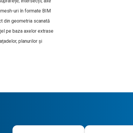
uprafețe, intersecții, axe
 și mesh-uri în formate BIM
ect din geometria scanată
țel pe baza axelor extrase
țadelor, planurilor și