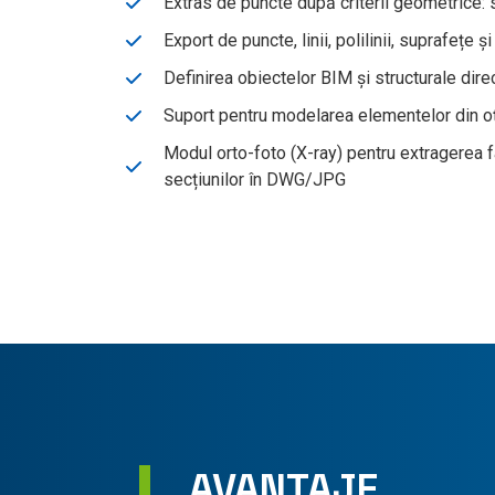
Extras de puncte după criterii geometrice: s
Export de puncte, linii, polilinii, suprafețe
Definirea obiectelor BIM și structurale dir
Suport pentru modelarea elementelor din o
Modul orto-foto (X-ray) pentru extragerea fa
secțiunilor în DWG/JPG
AVANTAJE