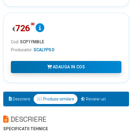
00
726
€
Cod:
SCP1YMBLE
Producator:
SCALYPSO
ADAUGA IN COS
Descriere
Produse similare
Review-uri
DESCRIERE
SPECIFICATII TEHNICE