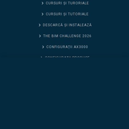
CURSURI ȘI TURORIALE
CURSURI ȘI TUTORIALE
DESCARCĂ ȘI INSTALEAZĂ
THE BIM CHALLENGE 2026
CONFIGURAȚII AX3000
CONFIGURAȚII PRODUSE
Scalypso Mobile, editing point clouds from mobile systems (Inchiriere pe 1 an)
CONFIGURAȚII SCIA ENGINEER
CURSURI ȘI TURORIALE
CONTACT SUPPORT
CONTACT SUPPORT
DTWIN
NOUTĂȚI ALLPLAN 2026