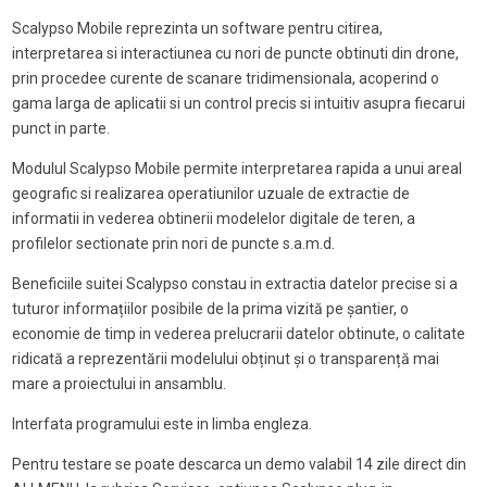
Scalypso Mobile reprezinta un software pentru citirea,
interpretarea si interactiunea cu nori de puncte obtinuti din drone,
prin procedee curente de scanare tridimensionala, acoperind o
gama larga de aplicatii si un control precis si intuitiv asupra fiecarui
punct in parte.
Modulul Scalypso Mobile permite interpretarea rapida a unui areal
geografic si realizarea operatiunilor uzuale de extractie de
informatii in vederea obtinerii modelelor digitale de teren, a
profilelor sectionate prin nori de puncte s.a.m.d.
Beneficiile suitei Scalypso constau in extractia datelor precise si a
tuturor informațiilor posibile de la prima vizită pe șantier, o
economie de timp in vederea prelucrarii datelor obtinute, o calitate
ridicată a reprezentării modelului obținut și o transparență mai
mare a proiectului in ansamblu.
Interfata programului este in limba engleza.
Pentru testare se poate descarca un demo valabil 14 zile direct din