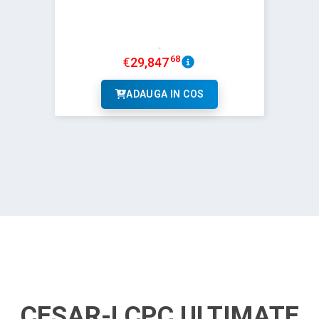
68
€
29,847
ADAUGA IN COS
CESAR-LCPC ULTIMATE