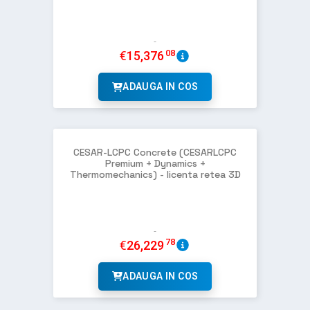
08
€
15,376
ADAUGA IN COS
CESAR-LCPC Concrete (CESARLCPC
Premium + Dynamics +
Thermomechanics) - licenta retea 3D
78
€
26,229
ADAUGA IN COS