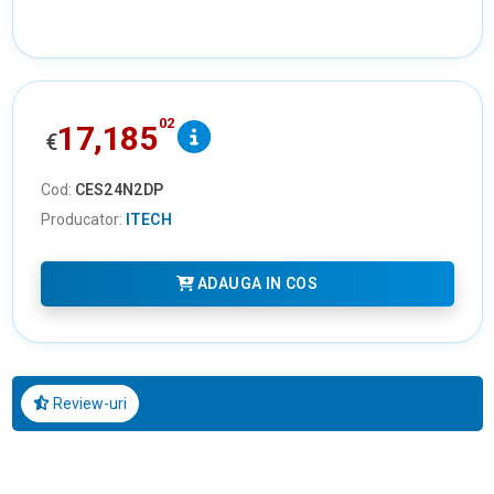
02
17,185
€
Cod:
CES24N2DP
Producator:
ITECH
ADAUGA IN COS
Review-uri