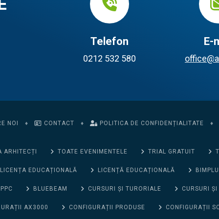
E
Telefon
E-m
0212 532 580
office@a
E NOI
♦
CONTACT
♦
POLITICA DE CONFIDENȚIALITATE
♦
 ARHITECȚI
TOATE EVENIMENTELE
TRIAL GRATUIT
T
LICENȚA EDUCAȚIONALĂ
LICENȚĂ EDUCAȚIONALĂ
BIMPLU
 PPC
BLUEBEAM
CURSURI ȘI TURORIALE
CURSURI ȘI
URAȚII AX3000
CONFIGURAȚII PRODUSE
CONFIGURAȚII S