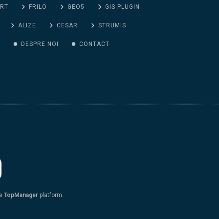
ORT
FRILO
GEO5
GIS PLUGIN
ALIZE
CESAR
STRUMIS
G
DESPRE NOI
CONTACT
he
TopManager
platform.