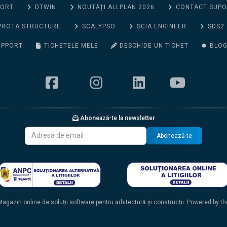
PORT
DTWIN
NOUTĂȚI ALLPLAN 2026
CONTACT SUP
PROTA STRUCTURE
SCALYPSO
SCIA ENGINEER
SDS2
UPPORT
TICHETELE MELE
DESCHIDE UN TICHET
BLO
Abonează-te la newsletter
Abonează-te
agazin online de soluții software pentru arhitectură și construcții. Powered by t