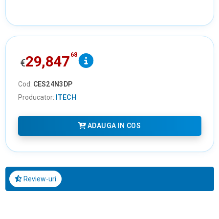
68
29,847
€
Cod:
CES24N3DP
Producator:
ITECH
ADAUGA IN COS
Review-uri