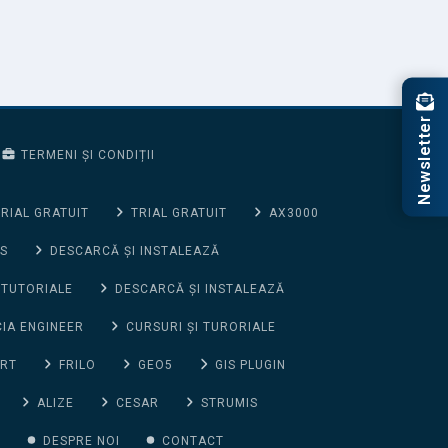
Newsletter
TERMENI ȘI CONDIȚII
RIAL GRATUIT
TRIAL GRATUIT
AX3000
S
DESCARCĂ ȘI INSTALEAZĂ
 TUTORIALE
DESCARCĂ ȘI INSTALEAZĂ
CIA ENGINEER
CURSURI ȘI TURORIALE
ORT
FRILO
GEO5
GIS PLUGIN
ALIZE
CESAR
STRUMIS
G
DESPRE NOI
CONTACT