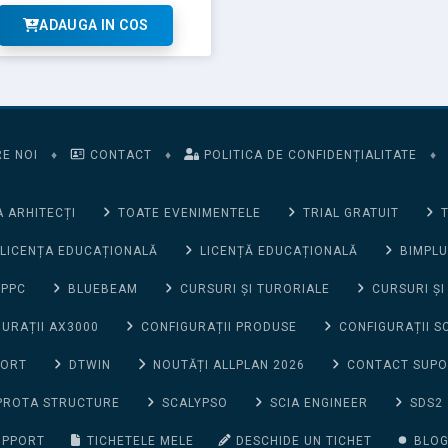
ADAUGA IN COS
E NOI
♦
CONTACT
♦
POLITICA DE CONFIDENȚIALITATE
♦
 ARHITECȚI
TOATE EVENIMENTELE
TRIAL GRATUIT
T
LICENȚA EDUCAȚIONALĂ
LICENȚĂ EDUCAȚIONALĂ
BIMPLU
 PPC
BLUEBEAM
CURSURI ȘI TURORIALE
CURSURI ȘI
URAȚII AX3000
CONFIGURAȚII PRODUSE
CONFIGURAȚII S
PORT
DTWIN
NOUTĂȚI ALLPLAN 2026
CONTACT SUP
PROTA STRUCTURE
SCALYPSO
SCIA ENGINEER
SDS2
UPPORT
TICHETELE MELE
DESCHIDE UN TICHET
BLO