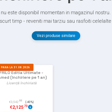
nu este disponibil momentan in magazinul nostru.
 scurt timp - reveniti mai tarziu sau rasfoiti celelalt
Vezi produse similare
%
PANA LA 31.08.2026
FRILO Editia Ultimate -
med (Inchiriere pe 1 an)
Licență închiriată
88
€
3,542
(-40%)
73
€
2,125