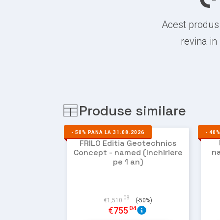
Acest produs 
revina in
Produse similare
-
50%
PANA LA 31.08.2026
-
40
FRILO Editia Geotechnics
na
Concept - named (Inchiriere
pe 1 an)
NU EXISTA
IMAGINI
08
€
1,510
(-50%)
04
€
755