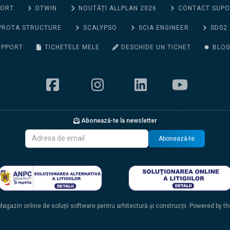
PORT
DTWIN
NOUTĂȚI ALLPLAN 2026
CONTACT SUP
PROTA STRUCTURE
SCALYPSO
SCIA ENGINEER
SDS2
UPPORT
TICHETELE MELE
DESCHIDE UN TICHET
BLO
Abonează-te la newsletter
Abonează-te
agazin online de soluții software pentru arhitectură și construcții. Powered by t