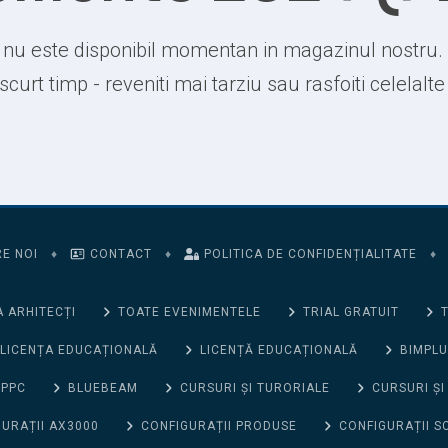
nu este disponibil momentan in magazinul nostru.
 scurt timp - reveniti mai tarziu sau rasfoiti celelalt
E NOI
♦
CONTACT
♦
POLITICA DE CONFIDENȚIALITATE
♦
 ARHITECȚI
TOATE EVENIMENTELE
TRIAL GRATUIT
T
LICENȚA EDUCAȚIONALĂ
LICENȚĂ EDUCAȚIONALĂ
BIMPLU
 PPC
BLUEBEAM
CURSURI ȘI TURORIALE
CURSURI ȘI
URAȚII AX3000
CONFIGURAȚII PRODUSE
CONFIGURAȚII S