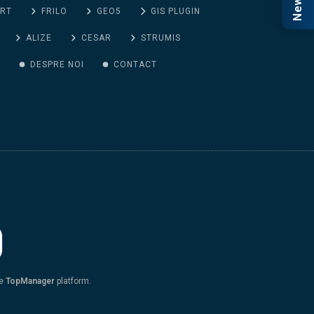
ORT
FRILO
GEO5
GIS PLUGIN
ALIZE
CESAR
STRUMIS
G
DESPRE NOI
CONTACT
he
TopManager
platform.