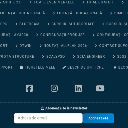
 ARHITECȚI
TOATE EVENIMENTELE
TRIAL GRATUIT
T
LICENȚA EDUCAȚIONALĂ
LICENȚĂ EDUCAȚIONALĂ
BIMPLU
 PPC
BLUEBEAM
CURSURI ȘI TURORIALE
CURSURI ȘI
URAȚII AX3000
CONFIGURAȚII PRODUSE
CONFIGURAȚII S
PORT
DTWIN
NOUTĂȚI ALLPLAN 2026
CONTACT SUP
PROTA STRUCTURE
SCALYPSO
SCIA ENGINEER
SDS2
UPPORT
TICHETELE MELE
DESCHIDE UN TICHET
BLO
Abonează-te la newsletter
Abonează-te