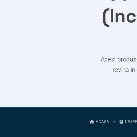
(Inc
Acest produs 
revina in
ACASA
♦
DESPR