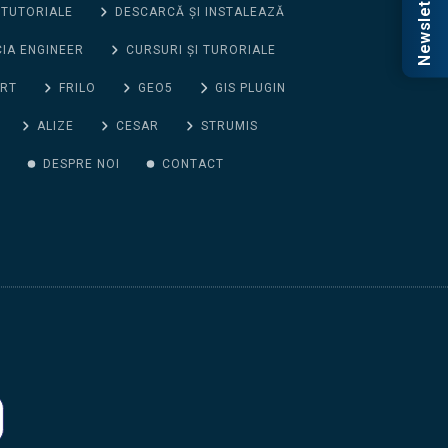
Newsletter
 TUTORIALE
DESCARCĂ ȘI INSTALEAZĂ
CIA ENGINEER
CURSURI ȘI TURORIALE
ORT
FRILO
GEO5
GIS PLUGIN
ALIZE
CESAR
STRUMIS
G
DESPRE NOI
CONTACT