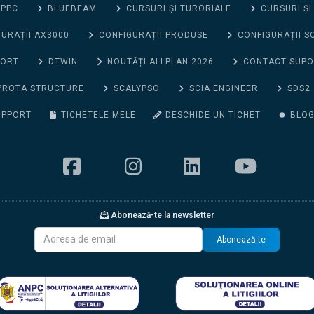
 PPC
BLUEBEAM
CURSURI ȘI TURORIALE
CURSURI ȘI
URAȚII AX3000
CONFIGURAȚII PRODUSE
CONFIGURAȚII S
PORT
DTWIN
NOUTĂȚI ALLPLAN 2026
CONTACT SUP
PROTA STRUCTURE
SCALYPSO
SCIA ENGINEER
SDS2
UPPORT
TICHETELE MELE
DESCHIDE UN TICHET
BLO
Abonează-te la newsletter
Abonează-te