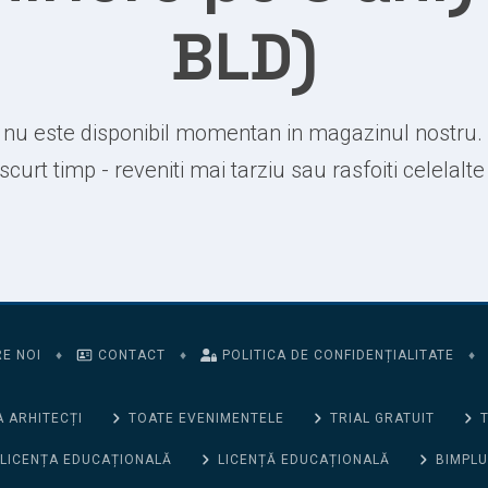
BLD)
nu este disponibil momentan in magazinul nostru.
 scurt timp - reveniti mai tarziu sau rasfoiti celelalt
E NOI
♦
CONTACT
♦
POLITICA DE CONFIDENȚIALITATE
♦
 ARHITECȚI
TOATE EVENIMENTELE
TRIAL GRATUIT
T
LICENȚA EDUCAȚIONALĂ
LICENȚĂ EDUCAȚIONALĂ
BIMPLU