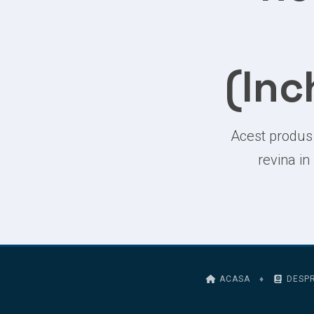
(Inc
Acest produs 
revina in
ACASA
♦
DESPR