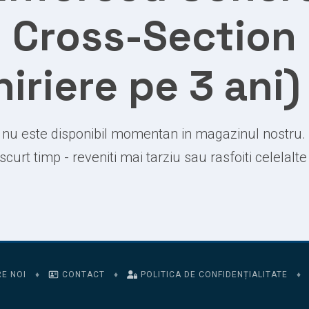
Cross-Section
hiriere pe 3 ani)
nu este disponibil momentan in magazinul nostru.
 scurt timp - reveniti mai tarziu sau rasfoiti celelalt
E NOI
♦
CONTACT
♦
POLITICA DE CONFIDENȚIALITATE
♦