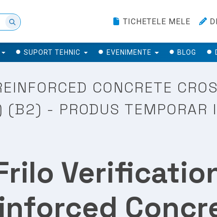
TICHETELE MELE
D
SUPORT TEHNIC
EVENIMENTE
BLOG
 REINFORCED CONCRETE CRO
I) (B2) - PRODUS TEMPORAR 
Frilo Verificatio
inforced Concr