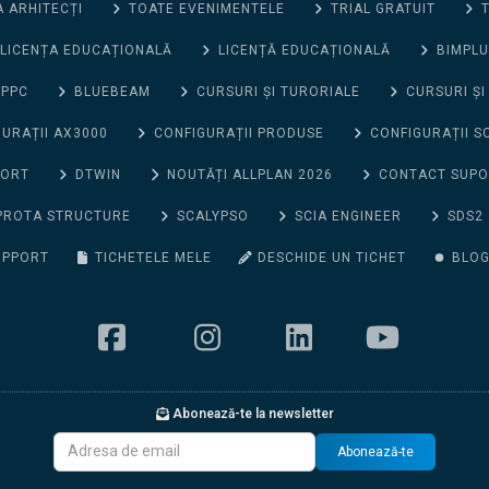
 ARHITECȚI
TOATE EVENIMENTELE
TRIAL GRATUIT
T
LICENȚA EDUCAȚIONALĂ
LICENȚĂ EDUCAȚIONALĂ
BIMPLU
 PPC
BLUEBEAM
CURSURI ȘI TURORIALE
CURSURI ȘI
URAȚII AX3000
CONFIGURAȚII PRODUSE
CONFIGURAȚII S
PORT
DTWIN
NOUTĂȚI ALLPLAN 2026
CONTACT SUP
PROTA STRUCTURE
SCALYPSO
SCIA ENGINEER
SDS2
UPPORT
TICHETELE MELE
DESCHIDE UN TICHET
BLO
Abonează-te la newsletter
Abonează-te