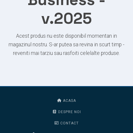
v.2025
Acest produs nu este disponibil momentan in
magazinul nostru. S-ar putea sa revina in scurt timp -
reveniti mai tarziu sau rasfoiti celelalte produse.
ACASA
DESPRE NOI
CONTACT