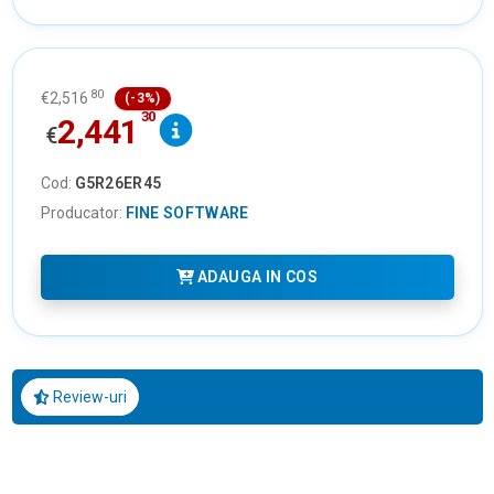
80
€
2,516
(-3%)
30
2,441
€
Cod:
G5R26ER45
Producator:
FINE SOFTWARE
ADAUGA IN COS
Review-uri