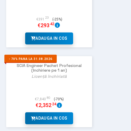
23
€
391
(-25%)
42
€
293
ADAUGA IN COS
-
70%
PANA LA 31.08.2026
SCIA Engineer Pachet Profesional
(Inchiriere pe 1 an)
Licență închiriată
80
€
7,840
(-70%)
24
€
2,352
ADAUGA IN COS