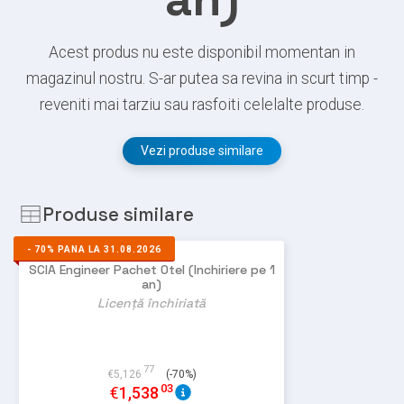
Acest produs nu este disponibil momentan in
magazinul nostru. S-ar putea sa revina in scurt timp -
reveniti mai tarziu sau rasfoiti celelalte produse.
Vezi produse similare
Produse similare
-
70%
PANA LA 31.08.2026
SCIA Engineer Pachet Otel (Inchiriere pe 1
an)
Licență închiriată
77
€
5,126
(-70%)
03
€
1,538