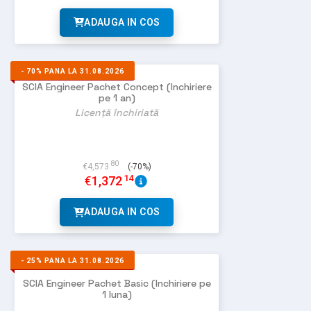
ADAUGA IN COS
-
70%
PANA LA 31.08.2026
SCIA Engineer Pachet Concept (Inchiriere
pe 1 an)
Licență închiriată
80
€
4,573
(-70%)
14
€
1,372
ADAUGA IN COS
-
25%
PANA LA 31.08.2026
SCIA Engineer Pachet Basic (Inchiriere pe
1 luna)