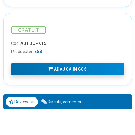
GRATUIT
Cod:
AUTOUPX15
Producator:
ESS
ADAUGA IN COS
Review-uri
Discutii, comentarii