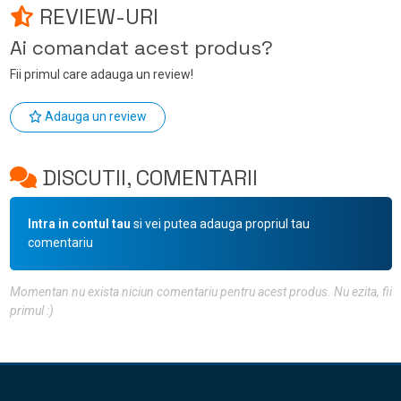
REVIEW-URI
Ai comandat acest produs?
Fii primul care adauga un review!
Adauga un review
DISCUTII, COMENTARII
Intra in contul tau
si vei putea adauga propriul tau
comentariu
Momentan nu exista niciun comentariu pentru acest produs. Nu ezita, fii
primul :)