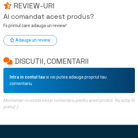
REVIEW-URI
Ai comandat acest produs?
Fii primul care adauga un review!
Adauga un review
DISCUTII, COMENTARII
Intra in contul tau
si vei putea adauga propriul tau
comentariu
Momentan nu exista niciun comentariu pentru acest produs. Nu ezita, fii
primul :)