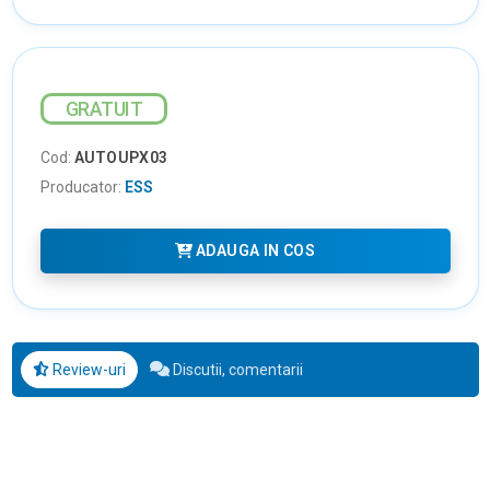
GRATUIT
Cod:
AUTOUPX03
Producator:
ESS
ADAUGA IN COS
Review-uri
Discutii, comentarii