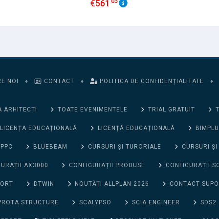
03
€
561
E NOI
♦
CONTACT
♦
POLITICA DE CONFIDENȚIALITATE
♦
 ARHITECȚI
TOATE EVENIMENTELE
TRIAL GRATUIT
T
LICENȚA EDUCAȚIONALĂ
LICENȚĂ EDUCAȚIONALĂ
BIMPLU
 PPC
BLUEBEAM
CURSURI ȘI TURORIALE
CURSURI ȘI
URAȚII AX3000
CONFIGURAȚII PRODUSE
CONFIGURAȚII S
PORT
DTWIN
NOUTĂȚI ALLPLAN 2026
CONTACT SUP
PROTA STRUCTURE
SCALYPSO
SCIA ENGINEER
SDS2