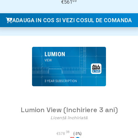
03
€
561
ADAUGA IN COS SI VEZI COSUL DE COMANDA
Lumion View (Inchiriere 3 ani)
Licență închiriată
38
€
578
(-3%)