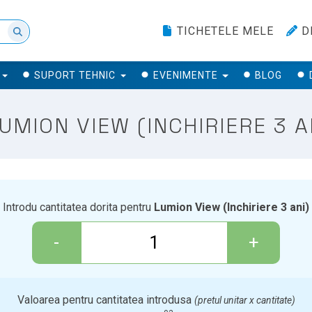
TICHETELE MELE
D
SUPORT TEHNIC
EVENIMENTE
BLOG
MION VIEW (INCHIRIERE 3 AN
Introdu cantitatea dorita pentru
Lumion View (Inchiriere 3 ani)
-
+
Valoarea pentru cantitatea introdusa
(pretul unitar x cantitate)