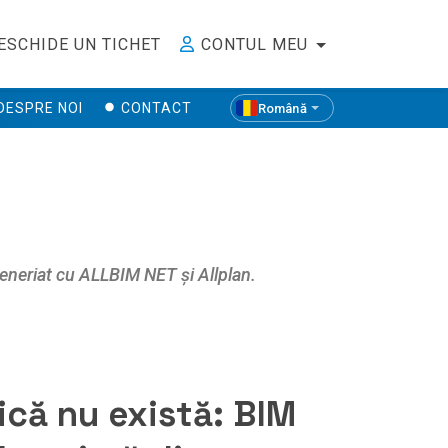
ESCHIDE UN TICHET
CONTUL MEU
DESPRE NOI
CONTACT
Română
ă: BIM în
n România
teneriat cu ALLBIM NET și Allplan.
ică nu există: BIM