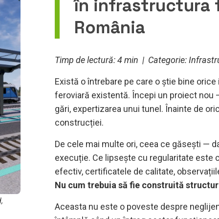
în infrastructura 
România
Timp de lectură: 4 min | Categorie: Infrast
Există o întrebare pe care o știe bine orice
feroviară existentă. Începi un proiect nou 
gări, expertizarea unui tunel. Înainte de ori
construcției.
De cele mai multe ori, ceea ce găsești — d
execuție. Ce lipsește cu regularitate este c
efectiv, certificatele de calitate, observațiil
Nu cum trebuia să fie construită structu
,
Aceasta nu este o poveste despre neglijenț