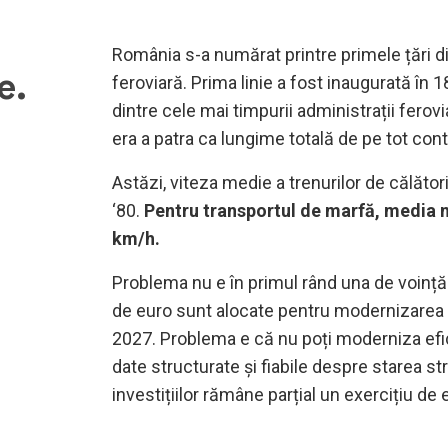
România s-a numărat printre primele țări di
e.
feroviară. Prima linie a fost inaugurată în 1
dintre cele mai timpurii administrații ferov
era a patra ca lungime totală de pe tot cont
Astăzi, viteza medie a trenurilor de călăto
‘80.
Pentru transportul de marfă, media na
km/h.
Problema nu e în primul rând una de voință 
de euro sunt alocate pentru modernizarea i
2027. Problema e că nu poți moderniza efic
date structurate și fiabile despre starea str
investițiilor rămâne parțial un exercițiu de