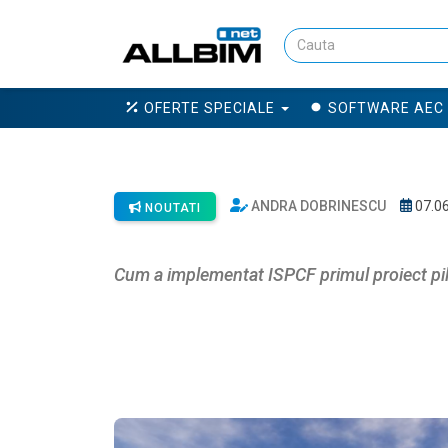
OFERTE SPECIALE
SOFTWARE AEC
Când car
infrastr
ANDRA DOBRINESCU
07.0
NOUTATI
Cum a implementat ISPCF primul proiect pilo