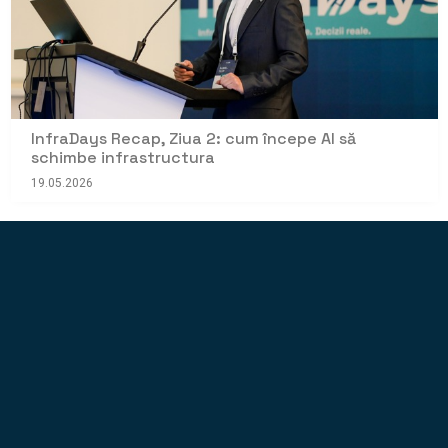
InfraDays Recap, Ziua 2: cum începe AI să
schimbe infrastructura
19.05.2026
NOUTATI