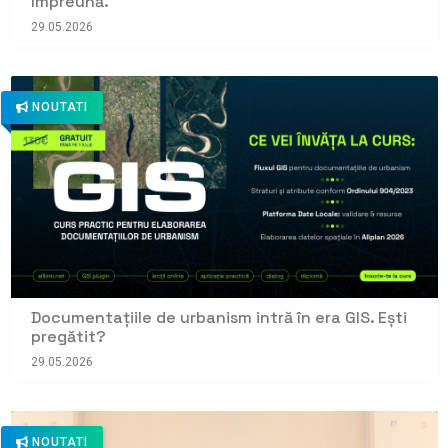
împreună.
29.05.2026
NOUTATI
Documentațiile de urbanism intră în era GIS. Ești
pregătit?
29.05.2026
NOUTATI