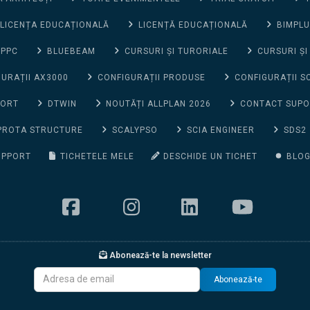
LICENȚA EDUCAȚIONALĂ
LICENȚĂ EDUCAȚIONALĂ
BIMPLU
 PPC
BLUEBEAM
CURSURI ȘI TURORIALE
CURSURI ȘI
URAȚII AX3000
CONFIGURAȚII PRODUSE
CONFIGURAȚII S
PORT
DTWIN
NOUTĂȚI ALLPLAN 2026
CONTACT SUP
PROTA STRUCTURE
SCALYPSO
SCIA ENGINEER
SDS2
UPPORT
TICHETELE MELE
DESCHIDE UN TICHET
BLO
Abonează-te la newsletter
Abonează-te