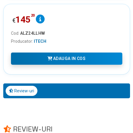
20
145
€
Cod:
ALZ24LLHW
Producator:
ITECH
ADAUGA IN COS
Review-uri
REVIEW-URI