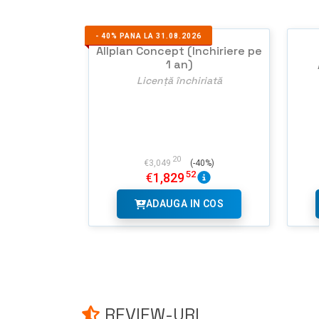
-
40%
PANA LA 31.08.2026
Allplan Concept (Inchiriere pe
1 an)
Licență închiriată
20
€
3,049
(-40%)
52
€
1,829
ADAUGA IN COS
REVIEW-URI