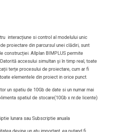
u interacțiune si control al modelului unic
de proiectare din parcursul unei clădiri, sunt
 ale construcției. Allplan BIMPLUS permite
Datorită accesului simultan și în timp real, toate
ații terțe procesului de proiectare, cum ar fi
toate elementele din proiect in orice punct.
ator un spatiu de 10Gb de date si un numar mai
plimenta spatiul de stocare(10Gb x nr.de licente)
ptie lunara sau Subscriptie anuala
atea devine un atu important, ea putand fi