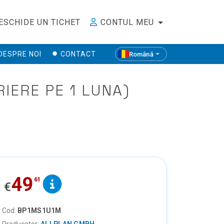
ESCHIDE UN TICHET
CONTUL MEU
DESPRE NOI
CONTACT
Română
IERE PE 1 LUNA)
49
61
€
Cod:
BP1MS1U1M
Producator:
ALLPLAN GMBH