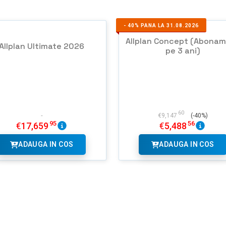
-
40%
PANA LA 31.08.2026
Allplan Concept (Abona
Allplan Ultimate 2026
pe 3 ani)
60
€
9,147
(-40%)
95
56
€
17,659
€
5,488
ADAUGA IN COS
ADAUGA IN COS