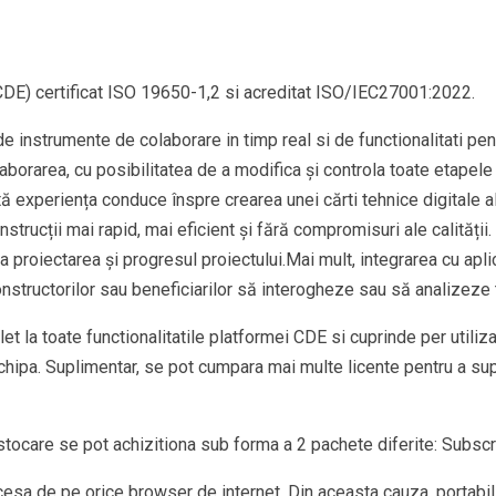
E) certificat ISO 19650-1,2 si acreditat ISO/IEC27001:2022.
nstrumente de colaborare in timp real si de functionalitati pentr
laborarea, cu posibilitatea de a modifica și controla toate etapele 
oată experiența conduce înspre crearea unei cărti tehnice digitale
rucții mai rapid, mai eficient și fără compromisuri ale calității. 
la proiectarea și progresul proiectului.Mai mult, integrarea cu aplic
nstructorilor sau beneficiarilor să interogheze sau să analizeze 
la toate functionalitatile platformei CDE si cuprinde per utiliz
echipa. Suplimentar, se pot cumpara mai multe licente pentru a su
ocare se pot achizitiona sub forma a 2 pachete diferite: Subscri
a de pe orice browser de internet. Din aceasta cauza, portabilit