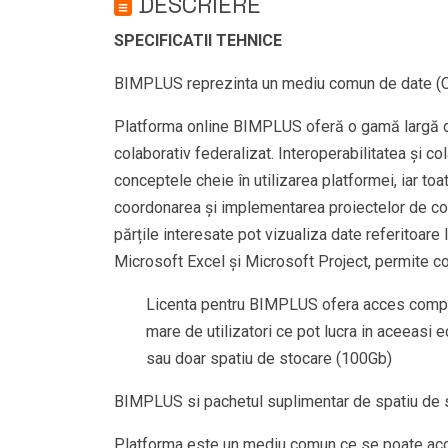
DESCRIERE
SPECIFICATII TEHNICE
BIMPLUS reprezinta un mediu comun de date (CD
Platforma online BIMPLUS oferă o gamă largă de i
colaborativ federalizat. Interoperabilitatea și co
conceptele cheie în utilizarea platformei, iar t
coordonarea și implementarea proiectelor de const
părțile interesate pot vizualiza date referitoare 
Microsoft Excel și Microsoft Project, permite co
Licenta pentru BIMPLUS ofera acces complet 
mare de utilizatori ce pot lucra in aceeasi 
sau doar spatiu de stocare (100Gb)
BIMPLUS si pachetul suplimentar de spatiu de st
Platforma este un mediu comun ce se poate acces