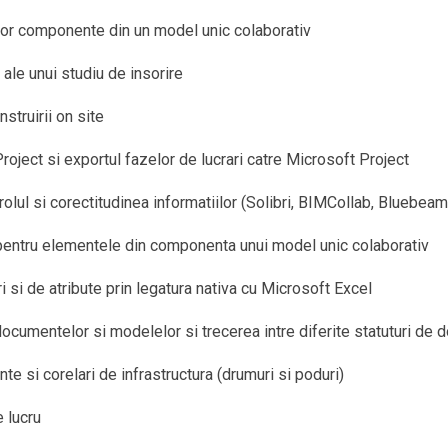
elor componente din un model unic colaborativ
 ale unui studiu de insorire
struirii on site
roject si exportul fazelor de lucrari catre Microsoft Project
olul si corectitudinea informatiilor (Solibri, BIMCollab, Bluebeam,
e pentru elementele din componenta unui model unic colaborativ
i si de atribute prin legatura nativa cu Microsoft Excel
ea documentelor si modelelor si trecerea intre diferite statuturi
te si corelari de infrastructura (drumuri si poduri)
 lucru