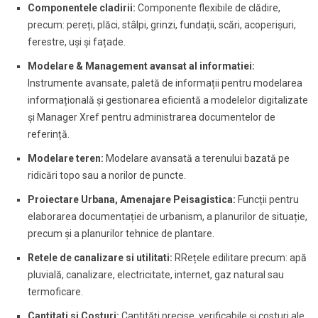
Componentele cladirii:
Componente flexibile de clădire,
precum: pereți, plăci, stâlpi, grinzi, fundații, scări, acoperișuri,
ferestre, uși și fațade.
Modelare & Management avansat al informatiei:
Instrumente avansate, paletă de informații pentru modelarea
informațională și gestionarea eficientă a modelelor digitalizate
și Manager Xref pentru administrarea documentelor de
referință.
Modelare teren:
Modelare avansată a terenului bazată pe
ridicări topo sau a norilor de puncte.
Proiectare Urbana, Amenajare Peisagistica:
Funcții pentru
elaborarea documentației de urbanism, a planurilor de situație,
precum și a planurilor tehnice de plantare.
Retele de canalizare si utilitati:
RRețele edilitare precum: apă
pluvială, canalizare, electricitate, internet, gaz natural sau
termoficare.
Cantitati si Costuri:
Cantități precise, verificabile și costuri ale