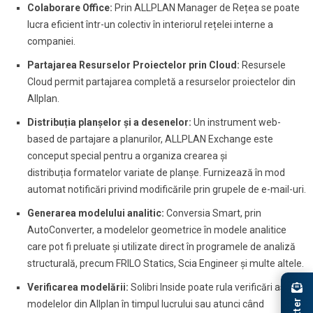
Colaborare Office:
Prin ALLPLAN Manager de Rețea se poate
lucra eficient într-un colectiv în interiorul rețelei interne a
companiei.
Partajarea Resurselor Proiectelor prin Cloud:
Resursele
Cloud permit partajarea completă a resurselor proiectelor din
Allplan.
Distribuția planșelor și a desenelor:
Un instrument web-
based de partajare a planurilor, ALLPLAN Exchange este
conceput special pentru a organiza crearea și
distribuția formatelor variate de planșe. Furnizează în mod
automat notificări privind modificările prin grupele de e-mail-uri.
Generarea modelului analitic:
Conversia Smart, prin
AutoConverter, a modelelor geometrice în modele analitice
care pot fi preluate și utilizate direct în programele de analiză
structurală, precum FRILO Statics, Scia Engineer și multe altele.
Verificarea modelării:
Solibri Inside poate rula verificări asupra
modelelor din Allplan în timpul lucrului sau atunci când