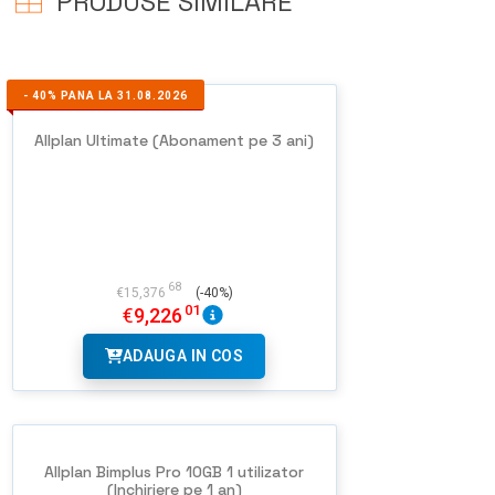
PRODUSE SIMILARE
-
40%
PANA LA 31.08.2026
Allplan Ultimate (Abonament pe 3 ani)
68
€
15,376
(-40%)
01
€
9,226
ADAUGA IN COS
Allplan Bimplus Pro 10GB 1 utilizator
(Inchiriere pe 1 an)