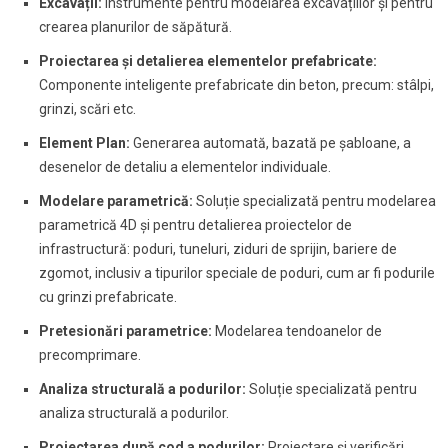
Excavații:
Instrumente pentru modelarea excavațiilor și pentru
crearea planurilor de săpătură.
Proiectarea și detalierea elementelor prefabricate:
Componente inteligente prefabricate din beton, precum: stâlpi,
grinzi, scări etc.
Element Plan:
Generarea automată, bazată pe șabloane, a
desenelor de detaliu a elementelor individuale.
Modelare parametrică:
Soluție specializată pentru modelarea
parametrică 4D și pentru detalierea proiectelor de
infrastructură: poduri, tuneluri, ziduri de sprijin, bariere de
zgomot, inclusiv a tipurilor speciale de poduri, cum ar fi podurile
cu grinzi prefabricate.
Pretesionări parametrice:
Modelarea tendoanelor de
precomprimare.
Analiza structurală a podurilor:
Soluție specializată pentru
analiza structurală a podurilor.
Proiectarea după cod a podurilor:
Proiectare și verificări