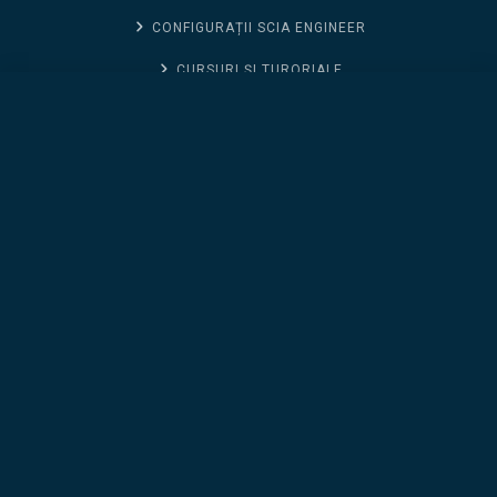
CONFIGURAȚII SCIA ENGINEER
CURSURI ȘI TURORIALE
Allplan Civil (Abonament pe 3 ani)
CONTACT SUPPORT
CONTACT SUPPORT
DTWIN
NOUTĂȚI ALLPLAN 2026
CONTACT SUPORT
FRILO
GEO5
GIS PLUGIN
LUMION
ON-SITE PHOTO