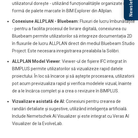
Newsletter
utilizatorul dorește - utilizând funcționalitățile organizate sub
formă de palete marcate în BIM Explorer din Allplan.
Conexiune ALLPLAN - Bluebeam:
Fluxuri de lucru îmbunătățite
- pentru a facilita procesul de livrare digitală, conexiunea cu
Bluebeam permite utilizatorilor să integreze documentația 2D
în fluxurile de lucru ALLPLAN direct din mediul Bluebeam Studio
Project. Este necesara inregistrarea prealabila la Solibri.
ALLPLAN Model Viewer
: Viewer-ul de fișiere IFC integrat în
BIMPLUS permite utilizatorilor să vizualizeze rapid datele
proiectului. În loc să încarce și să aștepte procesarea, utilizatorii
pot acum previzualiza rapid și verifica modelele vizual, înainte
de a le încărca complet și a crea o revizuire în BIMPLUS.
Vizualizare asistată de AI:
Conexiuni pentru crearea de
randări detaliate și sugestive, utilizând inteligența artificială.
Include Nemetschek AI Visualizer și este integrat cu Veras AI
Visualizer de la EvolveLab.