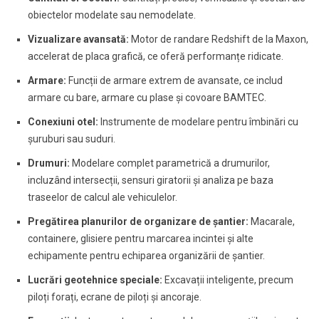
obiectelor modelate sau nemodelate.
Vizualizare avansată:
Motor de randare Redshift de la Maxon,
accelerat de placa grafică, ce oferă performanțe ridicate.
Armare:
Funcții de armare extrem de avansate, ce includ
armare cu bare, armare cu plase și covoare BAMTEC.
Conexiuni otel:
Instrumente de modelare pentru îmbinări cu
șuruburi sau suduri.
Drumuri:
Modelare complet parametrică a drumurilor,
incluzând intersecții, sensuri giratorii și analiza pe baza
traseelor de calcul ale vehiculelor.
Pregătirea planurilor de organizare de șantier:
Macarale,
containere, glisiere pentru marcarea incintei și alte
echipamente pentru echiparea organizării de șantier.
Lucrări geotehnice speciale:
Excavații inteligente, precum
piloți forați, ecrane de piloți și ancoraje.