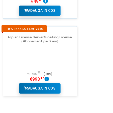
61
€
49
ADAUGA IN COS
-
40%
PANA LA 31.08.2026
Allplan License Server/Floating License
(Abonament pe 3 ani)
28
€
1,655
(-40%)
17
€
993
ADAUGA IN COS