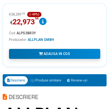
24
€
38,289
(-40%)
54
22,973
€
Cod:
ALPS3BR3Y
Producator:
ALLPLAN GMBH
ADAUGA IN COS
Descriere
Produse similare
Review-uri
DESCRIERE