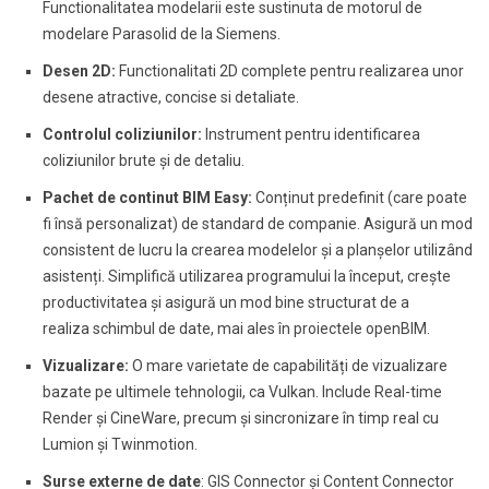
Functionalitatea modelarii este sustinuta de motorul de
modelare Parasolid de la Siemens.
Desen 2D:
Functionalitati 2D complete pentru realizarea unor
desene atractive, concise si detaliate.
Controlul coliziunilor:
Instrument pentru identificarea
coliziunilor brute și de detaliu.
Pachet de continut BIM Easy:
Conținut predefinit (care poate
fi însă personalizat) de standard de companie. Asigură un mod
consistent de lucru la crearea modelelor și a planșelor utilizând
asistenți. Simplifică utilizarea programului la început, crește
productivitatea și asigură un mod bine structurat de a
realiza schimbul de date, mai ales în proiectele openBIM.
Vizualizare:
O mare varietate de capabilități de vizualizare
bazate pe ultimele tehnologii, ca Vulkan. Include Real-time
Render și CineWare, precum și sincronizare în timp real cu
Lumion și Twinmotion.
Surse externe de date
: GIS Connector și Content Connector