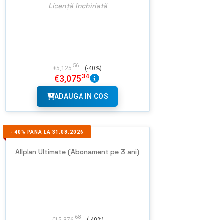
Licență închiriată
56
€
5,125
(-40%)
34
€
3,075
ADAUGA IN COS
-
40%
PANA LA 31.08.2026
Allplan Ultimate (Abonament pe 3 ani)
68
€
15,376
(-40%)