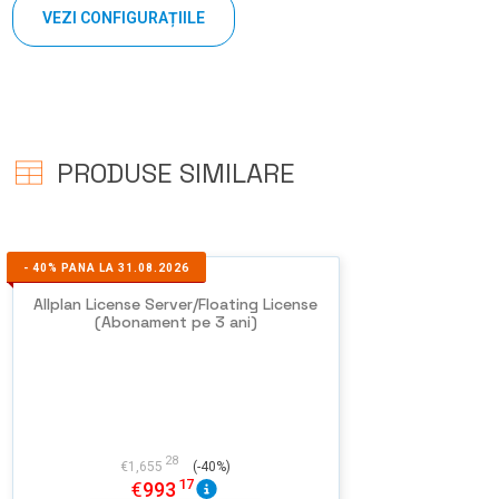
VEZI CONFIGURAȚIILE
PRODUSE SIMILARE
-
40%
PANA LA 31.08.2026
Allplan License Server/Floating License
(Abonament pe 3 ani)
28
€
1,655
(-40%)
17
€
993