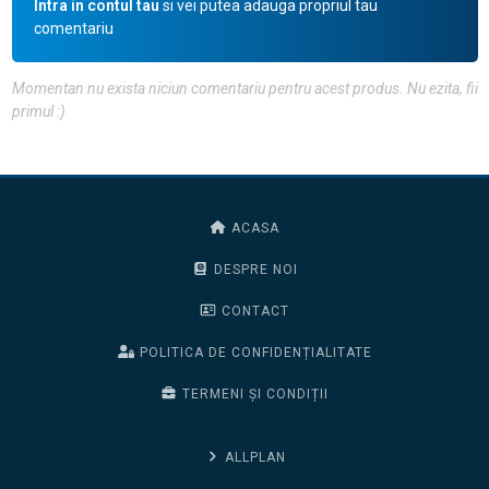
Intra in contul tau
si vei putea adauga propriul tau
comentariu
Momentan nu exista niciun comentariu pentru acest produs. Nu ezita, fii
primul :)
ACASA
DESPRE NOI
CONTACT
POLITICA DE CONFIDENȚIALITATE
TERMENI ȘI CONDIȚII
ALLPLAN