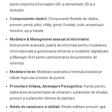
pentru importul informațiilor GIS, a elementelor 3D și a
texturilor.
Componentele cladirii:
Componente flexibile de clădire,
precum: pereți, plăci, stâlpi, grinzi, fundații, scări, acoperișuri,
ferestre, uși și fațade.
Modelare & Management avansat al informatiei:
Instrumente avansate, paletă de informații pentru modelarea
informațională și gestionarea eficientă a modelelor digitalizate
și Manager Xref pentru administrarea documentelor de
referință.
Modelare teren:
Modelare avansată a terenului bazată pe
ridicări topo sau a norilor de puncte.
Proiectare Urbana, Amenajare Peisagistica:
Funcții pentru
elaborarea documentației de urbanism, a planurilor de situație,
precum și a planurilor tehnice de plantare.
Retele de canalizare si utilitati:
Rețele edilitare precum: apă