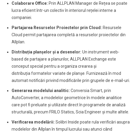
Colaborare Office:
Prin ALLPLAN Manager de Rețea se poate
lucra eficient într-un colectiv în interiorul rețelei interne a
companiei.
Partajarea Resurselor Proiectelor prin Cloud:
Resursele
Cloud permit partajarea completă a resurselor proiectelor din
Allplan.
Distribuția planșelor și a desenelor:
Un instrument web-
based de partajare a planurilor, ALLPLAN Exchange este
conceput special pentru a organiza crearea și
distribuția formatelor variate de planșe. Furnizează în mod
automat notificări privind modificările prin grupele de e-mail-uri.
Generarea modelului analitic:
Conversia Smart, prin
AutoConverter, a modelelor geometrice în modele analitice
care pot fi preluate și utilizate direct în programele de analiză
structurală, precum FRILO Statics, Scia Engineer și multe altele.
Verificarea modelării:
Solibri Inside poate rula verificări asupra
modelelor din Allplan în timpul lucrului sau atunci când