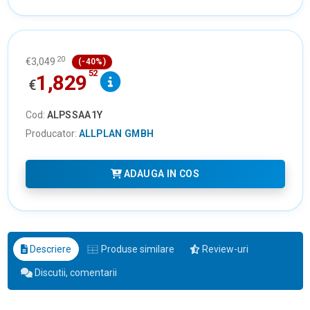
20
€
3,049
(-40%)
52
1,829
€
Cod:
ALPSSAA1Y
Producator:
ALLPLAN GMBH
ADAUGA IN COS
Descriere
Produse similare
Review-uri
Discutii, comentarii