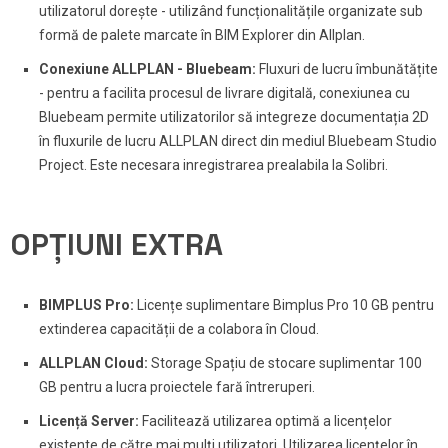
utilizatorul dorește - utilizând funcționalitățile organizate sub
formă de palete marcate în BIM Explorer din Allplan.
Conexiune ALLPLAN - Bluebeam:
Fluxuri de lucru îmbunătățite
- pentru a facilita procesul de livrare digitală, conexiunea cu
Bluebeam permite utilizatorilor să integreze documentația 2D
în fluxurile de lucru ALLPLAN direct din mediul Bluebeam Studio
Project. Este necesara inregistrarea prealabila la Solibri.
OPȚIUNI EXTRA
BIMPLUS Pro:
Licențe suplimentare Bimplus Pro 10 GB pentru
extinderea capacității de a colabora în Cloud.
ALLPLAN Cloud:
Storage Spațiu de stocare suplimentar 100
GB pentru a lucra proiectele fară întreruperi.
Licență Server:
Facilitează utilizarea optimă a licențelor
existente de către mai mulți utilizatori. Utilizarea licențelor în