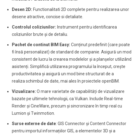
Desen 2D:
Functionalitati 2D complete pentru realizarea unor
desene atractive, concise si detaliate.
Controlul coliziunilor:
Instrument pentru identificarea
coliziunilor brute și de detaliu.
Pachet de continut BIM Easy:
Conținut predefinit (care poate
fi însă personalizat) de standard de companie. Asigură un mod
consistent de lucru la crearea modelelor și a planșelor utilizând
asistenți. Simplifică utilizarea programului la început, crește
productivitatea și asigură un mod bine structurat de a
realiza schimbul de date, mai ales în proiectele openBIM.
Vizualizare:
O mare varietate de capabilități de vizualizare
bazate pe ultimele tehnologii, ca Vulkan. Include Real-time
Render și CineWare, precum și sincronizare în timp real cu
Lumion și Twinmotion.
Surse externe de date
: GIS Connector și Content Connector
pentru importul informațiilor GIS, a elementelor 3D și a