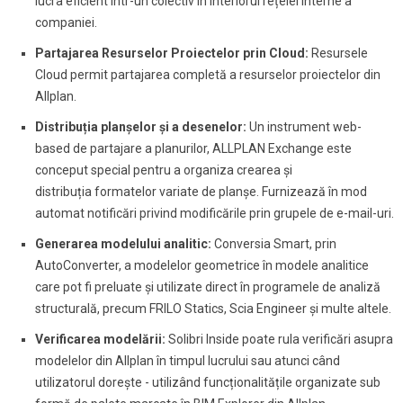
lucra eficient într-un colectiv în interiorul rețelei interne a
companiei.
Partajarea Resurselor Proiectelor prin Cloud:
Resursele
Cloud permit partajarea completă a resurselor proiectelor din
Allplan.
Distribuția planșelor și a desenelor:
Un instrument web-
based de partajare a planurilor, ALLPLAN Exchange este
conceput special pentru a organiza crearea și
distribuția formatelor variate de planșe. Furnizează în mod
automat notificări privind modificările prin grupele de e-mail-uri.
Generarea modelului analitic:
Conversia Smart, prin
AutoConverter, a modelelor geometrice în modele analitice
care pot fi preluate și utilizate direct în programele de analiză
structurală, precum FRILO Statics, Scia Engineer și multe altele.
Verificarea modelării:
Solibri Inside poate rula verificări asupra
modelelor din Allplan în timpul lucrului sau atunci când
utilizatorul dorește - utilizând funcționalitățile organizate sub