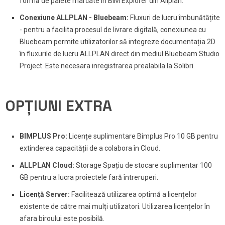
formă de palete marcate în BIM Explorer din Allplan.
Conexiune ALLPLAN - Bluebeam:
Fluxuri de lucru îmbunătățite
- pentru a facilita procesul de livrare digitală, conexiunea cu
Bluebeam permite utilizatorilor să integreze documentația 2D
în fluxurile de lucru ALLPLAN direct din mediul Bluebeam Studio
Project. Este necesara inregistrarea prealabila la Solibri.
OPȚIUNI EXTRA
BIMPLUS Pro:
Licențe suplimentare Bimplus Pro 10 GB pentru
extinderea capacității de a colabora în Cloud.
ALLPLAN Cloud:
Storage Spațiu de stocare suplimentar 100
GB pentru a lucra proiectele fară întreruperi.
Licență Server:
Facilitează utilizarea optimă a licențelor
existente de către mai mulți utilizatori. Utilizarea licențelor în
afara biroului este posibilă.