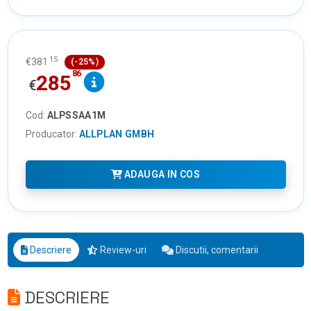
15
€
381
(-25%)
86
285
€
Cod:
ALPSSAA1M
Producator:
ALLPLAN GMBH
ADAUGA IN COS
Descriere
Review-uri
Discutii, comentarii
DESCRIERE