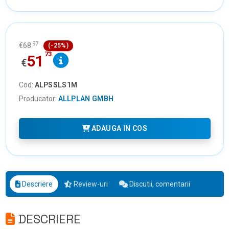
97
€
68
(-25%)
73
51
€
Cod:
ALPSSLS1M
Producator:
ALLPLAN GMBH
ADAUGA IN COS
Descriere
Review-uri
Discutii, comentarii
DESCRIERE