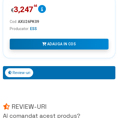
64
3,247
€
Cod:
AXU26PK09
Producator:
ESS
ADAUGA IN COS
Review-uri
REVIEW-URI
Ai comandat acest produs?