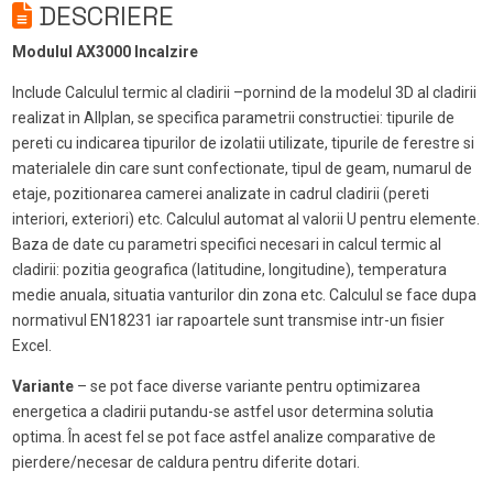
DESCRIERE
Modulul AX3000 Incalzire
Include Calculul termic al cladirii –pornind de la modelul 3D al cladirii
realizat in Allplan, se specifica parametrii constructiei: tipurile de
pereti cu indicarea tipurilor de izolatii utilizate, tipurile de ferestre si
materialele din care sunt confectionate, tipul de geam, numarul de
etaje, pozitionarea camerei analizate in cadrul cladirii (pereti
interiori, exteriori) etc. Calculul automat al valorii U pentru elemente.
Baza de date cu parametri specifici necesari in calcul termic al
cladirii: pozitia geografica (latitudine, longitudine), temperatura
medie anuala, situatia vanturilor din zona etc. Calculul se face dupa
normativul EN18231 iar rapoartele sunt transmise intr-un fisier
Excel.
Variante
– se pot face diverse variante pentru optimizarea
energetica a cladirii putandu-se astfel usor determina solutia
optima. În acest fel se pot face astfel analize comparative de
pierdere/necesar de caldura pentru diferite dotari.