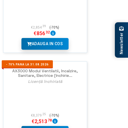
39
€
2,854
(-70%)
32
€
856
Newsletter
ADAUGA IN COS
-
70%
PANA LA 31.08.2026
AX3000 Modul Ventilatii, Incalzire,
Sanitare, Electrice (Inchirie...
Licență închiriată
25
€
8,379
(-70%)
78
€
2,513