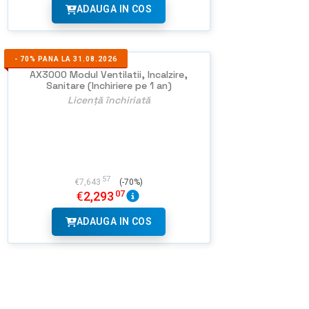
ADAUGA IN COS
-
70%
PANA LA 31.08.2026
AX3000 Modul Ventilatii, Incalzire,
Sanitare (Inchiriere pe 1 an)
Licență închiriată
57
€
7,643
(-70%)
07
€
2,293
ADAUGA IN COS