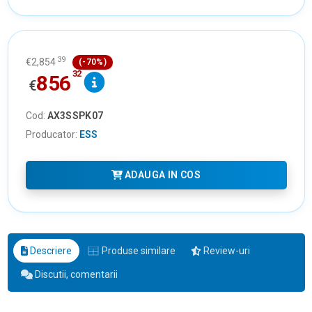
39
€
2,854
(-70%)
32
856
€
Cod:
AX3SSPK07
Producator:
ESS
ADAUGA IN COS
Descriere
Produse similare
Review-uri
Discutii, comentarii