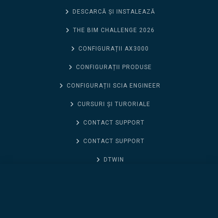
DESCARCĂ ȘI INSTALEAZĂ
THE BIM CHALLENGE 2026
CONFIGURAȚII AX3000
CONFIGURAȚII PRODUSE
CONFIGURAȚII SCIA ENGINEER
CURSURI ȘI TURORIALE
CONTACT SUPPORT
CONTACT SUPPORT
DTWIN
NOUTĂȚI ALLPLAN 2026
AX3000 Modul Incalzire (Inchiriere pe 1 an)
CONTACT SUPORT
FRILO