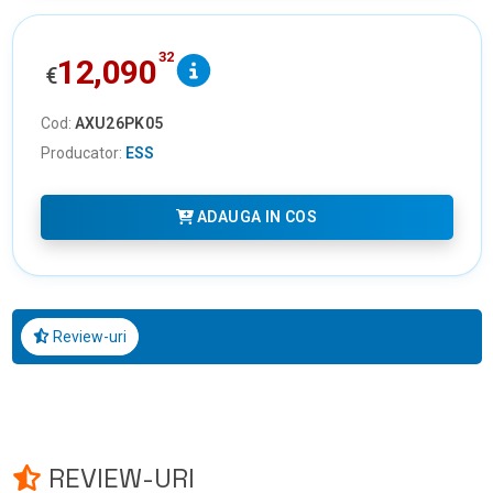
32
12,090
€
Cod:
AXU26PK05
Producator:
ESS
ADAUGA IN COS
Review-uri
REVIEW-URI