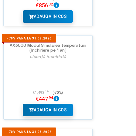
32
€
856
ADAUGA IN COS
-
70%
PANA LA 31.08.2026
AX3000 Modul Simularea temperaturii
(Inchiriere pe 1 an)
Licență închiriată
NU EXISTA
IMAGINI
14
€
1,493
(-70%)
94
€
447
ADAUGA IN COS
-
70%
PANA LA 31.08.2026