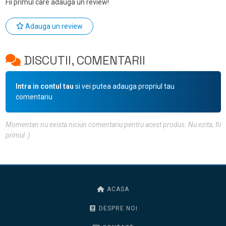
Fii primul care adauga un review!
Adauga un review
DISCUTII, COMENTARII
Intra in contul tau
si vei putea adauga propriul tau
comentariu
Momentan nu exista niciun comentariu pentru acest produs. Nu ezita, fii
primul :)
ACASA
DESPRE NOI