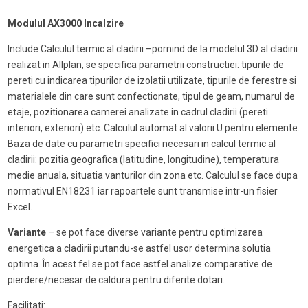
Modulul AX3000 Incalzire
Include Calculul termic al cladirii –pornind de la modelul 3D al cladirii
realizat in Allplan, se specifica parametrii constructiei: tipurile de
pereti cu indicarea tipurilor de izolatii utilizate, tipurile de ferestre si
materialele din care sunt confectionate, tipul de geam, numarul de
etaje, pozitionarea camerei analizate in cadrul cladirii (pereti
interiori, exteriori) etc. Calculul automat al valorii U pentru elemente.
Baza de date cu parametri specifici necesari in calcul termic al
cladirii: pozitia geografica (latitudine, longitudine), temperatura
medie anuala, situatia vanturilor din zona etc. Calculul se face dupa
normativul EN18231 iar rapoartele sunt transmise intr-un fisier
Excel.
Variante
– se pot face diverse variante pentru optimizarea
energetica a cladirii putandu-se astfel usor determina solutia
optima. În acest fel se pot face astfel analize comparative de
pierdere/necesar de caldura pentru diferite dotari.
Facilitati: