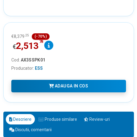
25
€
8,379
(-70%)
78
2,513
€
Cod:
AX3SSPK01
Producator:
ESS
ADAUGA IN COS
Descriere
Produse similare
Review-uri
Discutii, comentarii