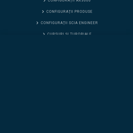
CONFIGURAȚII AX3000
CONFIGURAȚII PRODUSE
CONFIGURAȚII SCIA ENGINEER
CURSURI ȘI TURORIALE
AX3000 Modul Ventilatii, Incalzire, Sanitare, Electrice (Inchiriere pe 1 an)
CONTACT SUPPORT
CONTACT SUPPORT
DTWIN
NOUTĂȚI ALLPLAN 2026
CONTACT SUPORT
FRILO
GEO5
GIS PLUGIN