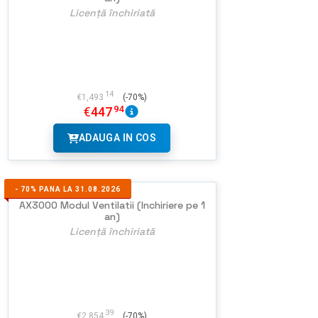
Licență închiriată
14
€
1,493
(-70%)
94
€
447
ADAUGA IN COS
-
70%
PANA LA 31.08.2026
AX3000 Modul Ventilatii (Inchiriere pe 1
an)
Licență închiriată
39
€
2,854
(-70%)