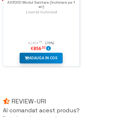
AX3000 Modul Sanitare (Inchiriere pe 1
an)
Licență închiriată
39
€
2,854
(-70%)
32
€
856
ADAUGA IN COS
REVIEW-URI
Ai comandat acest produs?