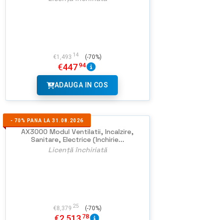
NU EXISTA
IMAGINI
14
€
1,493
(-70%)
94
€
447
ADAUGA IN COS
-
70%
PANA LA 31.08.2026
AX3000 Modul Ventilatii, Incalzire,
Sanitare, Electrice (Inchirie...
Licență închiriată
25
€
8,379
(-70%)
78
€
2,513