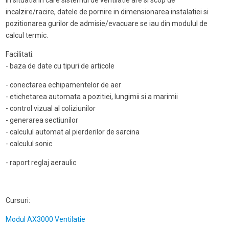
În situatia in care sistemul de ventilatie are si scop de
incalzire/racire, datele de pornire in dimensionarea instalatiei si
pozitionarea gurilor de admisie/evacuare se iau din modulul de
calcul termic.
Facilitati:
- baza de date cu tipuri de articole
- conectarea echipamentelor de aer
- etichetarea automata a pozitiei, lungimii si a marimii
- control vizual al coliziunilor
- generarea sectiunilor
- calculul automat al pierderilor de sarcina
- calculul sonic
- raport reglaj aeraulic
Cursuri:
Modul AX3000 Ventilatie