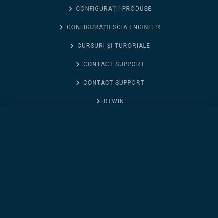
CONFIGURAȚII PRODUSE
CONFIGURAȚII SCIA ENGINEER
CURSURI ȘI TURORIALE
CONTACT SUPPORT
CONTACT SUPPORT
DTWIN
NOUTĂȚI ALLPLAN 2026
AX3000 Modul Ventilatii (Inchiriere pe 1 an)
CONTACT SUPORT
FRILO
GEO5
GIS PLUGIN
LUMION