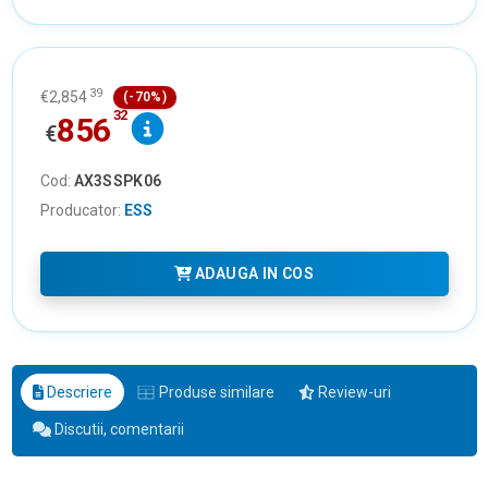
39
€
2,854
(-70%)
32
856
€
Cod:
AX3SSPK06
Producator:
ESS
ADAUGA IN COS
Descriere
Produse similare
Review-uri
Discutii, comentarii