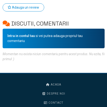
Adauga un review
DISCUTII, COMENTARII
Intra in contul tau
si vei putea adauga propriul tau
comentariu
Momentan nu exista niciun comentariu pentru acest produs. Nu ezita, fii
primul :)
ACASA
DESPRE NOI
CONTACT