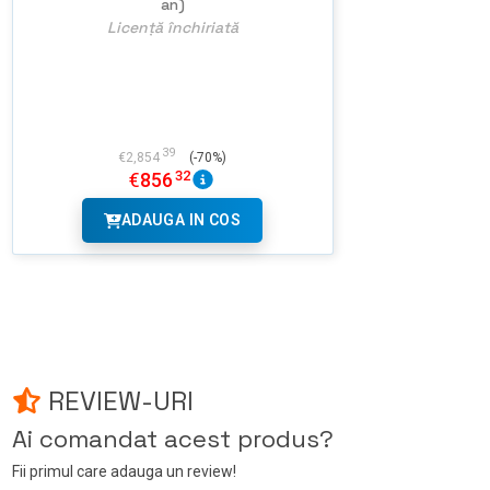
an)
Licență închiriată
39
€
2,854
(-70%)
32
€
856
ADAUGA IN COS
REVIEW-URI
Ai comandat acest produs?
Fii primul care adauga un review!