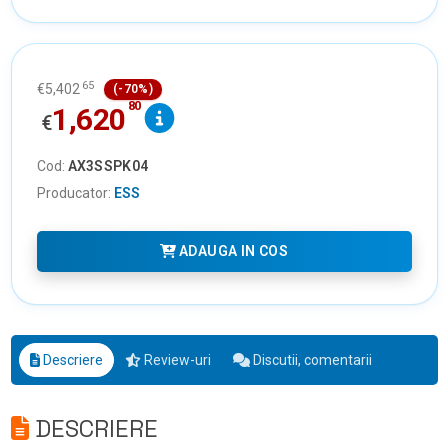
65
€
5,402
(-70%)
80
1,620
€
Cod:
AX3SSPK04
Producator:
ESS
ADAUGA IN COS
Descriere
Review-uri
Discutii, comentarii
DESCRIERE