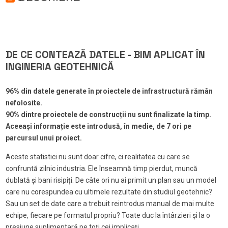
DE CE CONTEAZĂ DATELE - BIM APLICAT ÎN
INGINERIA GEOTEHNICĂ
96% din datele generate în proiectele de infrastructură rămân
nefolosite.
90% dintre proiectele de construcții nu sunt finalizate la timp.
Aceeași informație este introdusă, în medie, de 7 ori pe
parcursul unui proiect.
Aceste statistici nu sunt doar cifre, ci realitatea cu care se
confruntă zilnic industria. Ele înseamnă timp pierdut, muncă
dublată și bani risipiți. De câte ori nu ai primit un plan sau un model
care nu corespundea cu ultimele rezultate din studiul geotehnic?
Sau un set de date care a trebuit reintrodus manual de mai multe
echipe, fiecare pe formatul propriu? Toate duc la întârzieri și la o
presiune suplimentară pe toți cei implicați.