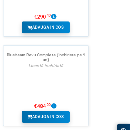
40
€
290
ADAUGA IN COS
Bluebeam Revu Complete (Inchiriere pe 1
an)
Licență închiriată
00
€
484
ADAUGA IN COS