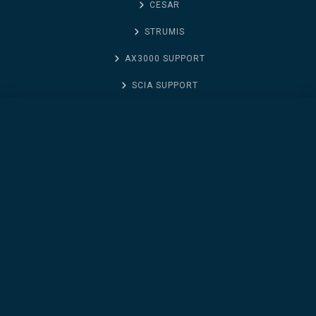
CESAR
STRUMIS
AX3000 SUPPORT
SCIA SUPPORT
TICHETELE MELE
Bluebeam Revu Core (Inchiriere pe 1 an)
DESCHIDE UN TICHET
BLOG
DESPRE NOI
CONTACT