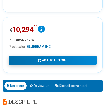
68
10,294
€
Cod:
BRSPR1Y09
Producator:
BLUEBEAM INC.
ADAUGA IN COS
Descriere
Review-uri
Discutii, comentarii
DESCRIERE