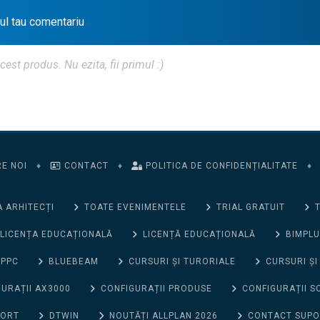
iul tau comentariu
t produs. Nu ezita, fii primul :)
E NOI
♦
CONTACT
♦
POLITICA DE CONFIDENȚIALITATE
♦
 ARHITECȚI
TOATE EVENIMENTELE
TRIAL GRATUIT
T
LICENȚA EDUCAȚIONALĂ
LICENȚĂ EDUCAȚIONALĂ
BIMPLU
 PPC
BLUEBEAM
CURSURI ȘI TURORIALE
CURSURI ȘI
URAȚII AX3000
CONFIGURAȚII PRODUSE
CONFIGURAȚII S
PORT
DTWIN
NOUTĂȚI ALLPLAN 2026
CONTACT SUP