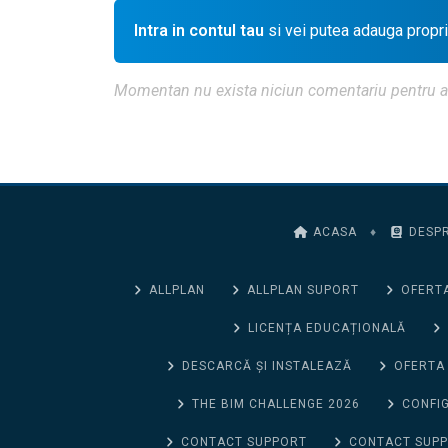
Intra in contul tau
si vei putea adauga propr
Momentan nu exista niciun comentariu pentru aces
ACASA
♦
DESPR
ALLPLAN
ALLPLAN SUPORT
OFERTA
LICENȚA EDUCAȚIONALĂ
DESCARCĂ ȘI INSTALEAZĂ
OFERTA
THE BIM CHALLENGE 2026
CONFIG
CONTACT SUPPORT
CONTACT SUP