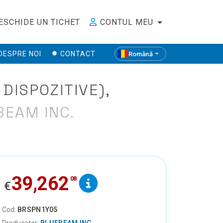
ESCHIDE UN TICHET
CONTUL MEU
DESPRE NOI
CONTACT
Română
DISPOZITIVE),
BEAM INC.
39,262
08
€
Cod:
BRSPN1Y05
Producator:
BLUEBEAM INC.