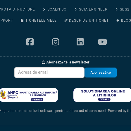
PROTA STRUCTURE
SCALYPSO
SCIA ENGINEER
SDS2
UPPORT
TICHETELE MELE
DESCHIDE UN TICHET
BLO
Abonează-te la newsletter
Abonează-te
agazin online de soluții software pentru arhitectură și construcții. Powered by t