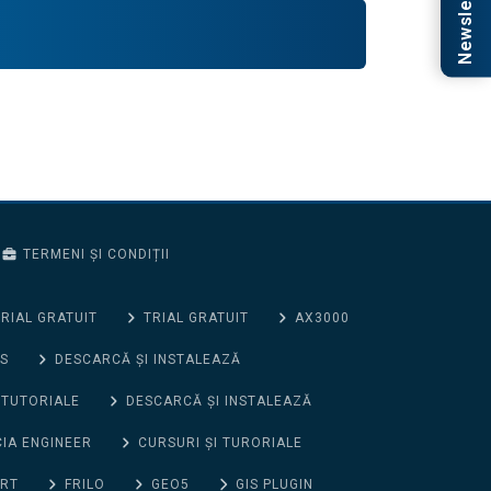
Newsletter
TERMENI ȘI CONDIȚII
RIAL GRATUIT
TRIAL GRATUIT
AX3000
S
DESCARCĂ ȘI INSTALEAZĂ
 TUTORIALE
DESCARCĂ ȘI INSTALEAZĂ
CIA ENGINEER
CURSURI ȘI TURORIALE
ORT
FRILO
GEO5
GIS PLUGIN