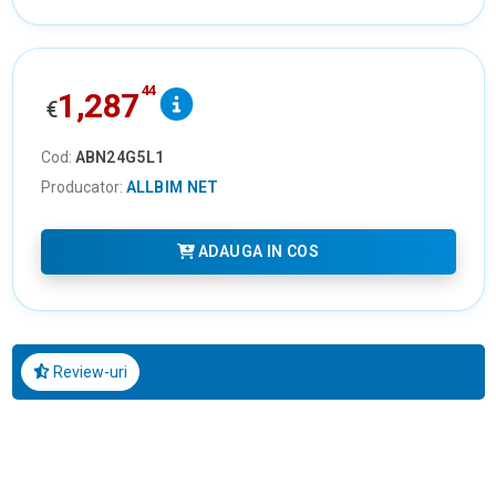
44
1,287
€
Cod:
ABN24G5L1
Producator:
ALLBIM NET
ADAUGA IN COS
Review-uri