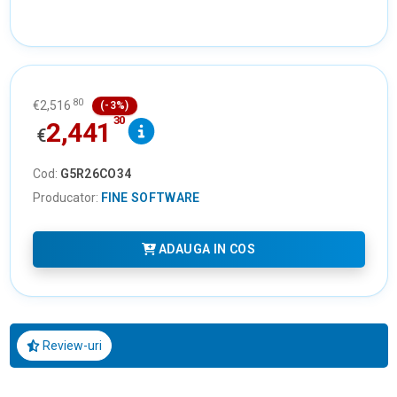
80
€
2,516
(-3%)
30
2,441
€
Cod:
G5R26CO34
Producator:
FINE SOFTWARE
ADAUGA IN COS
Review-uri