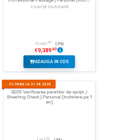
Licență închiriată
00
€
9,680
(-3%)
60
€
9,389
ADAUGA IN COS
-
3%
PANA LA 31.08.2026
GEO5 Verificarea peretilor de sprijin /
Sheeting Check | Personal (Inchiriere pe 1
an)
00