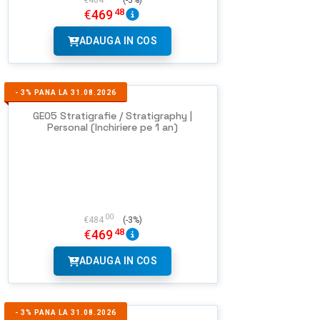
€
484
(-3%)
48
€
469
ADAUGA IN COS
-
3%
PANA LA 31.08.2026
GEO5 Stratigrafie / Stratigraphy |
Personal (Inchiriere pe 1 an)
00
€
484
(-3%)
48
€
469
ADAUGA IN COS
-
3%
PANA LA 31.08.2026