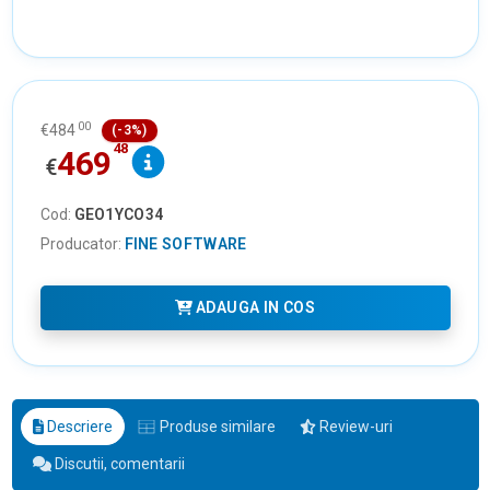
00
€
484
(-3%)
48
469
€
Cod:
GEO1YCO34
Producator:
FINE SOFTWARE
ADAUGA IN COS
Descriere
Produse similare
Review-uri
Discutii, comentarii