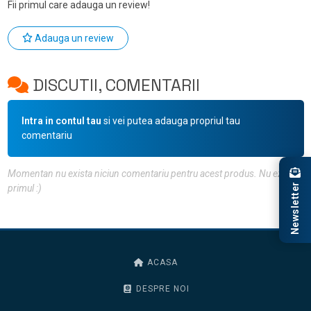
Fii primul care adauga un review!
Adauga un review
DISCUTII, COMENTARII
Intra in contul tau
si vei putea adauga propriul tau
comentariu
Momentan nu exista niciun comentariu pentru acest produs. Nu ezita, fii
Newsletter
primul :)
ACASA
DESPRE NOI