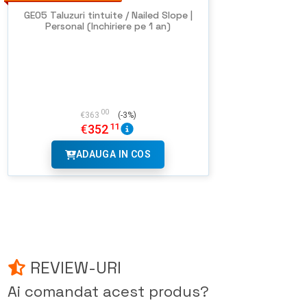
GEO5 Taluzuri tintuite / Nailed Slope |
Personal (Inchiriere pe 1 an)
00
€
363
(-3%)
11
€
352
ADAUGA IN COS
REVIEW-URI
Ai comandat acest produs?