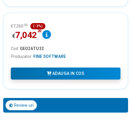
00
€
7,260
(-3%)
20
7,042
€
Cod:
GEO26TU32
Producator:
FINE SOFTWARE
ADAUGA IN COS
Review-uri