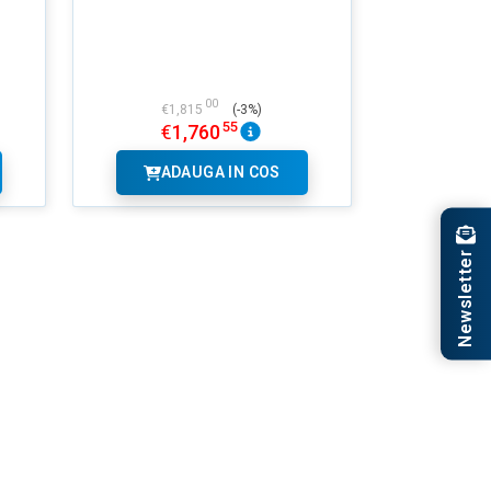
00
€
1,815
(-3%)
55
€
1,760
ADAUGA IN COS
Newsletter