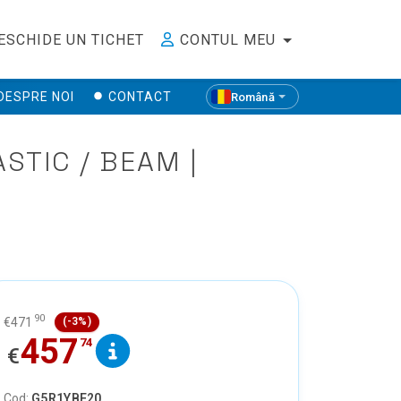
ESCHIDE UN TICHET
CONTUL MEU
DESPRE NOI
CONTACT
Română
STIC / BEAM |
90
€
471
(-3%)
457
74
€
Cod:
G5R1YBE20