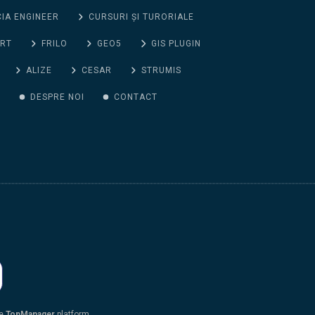
CIA ENGINEER
CURSURI ȘI TURORIALE
ORT
FRILO
GEO5
GIS PLUGIN
ALIZE
CESAR
STRUMIS
G
DESPRE NOI
CONTACT
he
TopManager
platform.