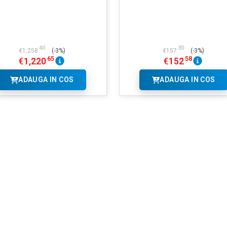
40
30
€
1,258
(-3%)
€
157
(-3%)
65
58
€
1,220
€
152
ADAUGA IN COS
ADAUGA IN COS