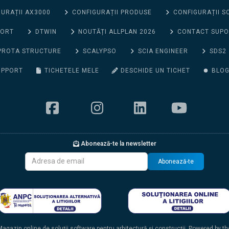
URAȚII AX3000
CONFIGURAȚII PRODUSE
CONFIGURAȚII S
PORT
DTWIN
NOUTĂȚI ALLPLAN 2026
CONTACT SUP
PROTA STRUCTURE
SCALYPSO
SCIA ENGINEER
SDS2
UPPORT
TICHETELE MELE
DESCHIDE UN TICHET
BLO
Abonează-te la newsletter
Abonează-te
agazin online de soluții software pentru arhitectură și construcții. Powered by t