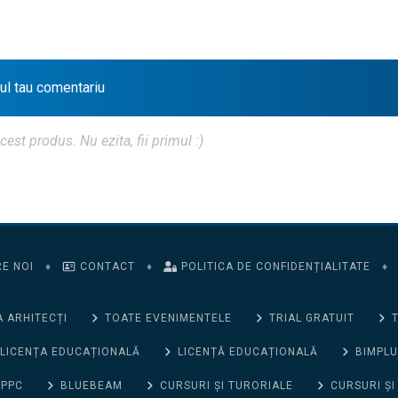
iul tau comentariu
t produs. Nu ezita, fii primul :)
E NOI
♦
CONTACT
♦
POLITICA DE CONFIDENȚIALITATE
♦
 ARHITECȚI
TOATE EVENIMENTELE
TRIAL GRATUIT
T
LICENȚA EDUCAȚIONALĂ
LICENȚĂ EDUCAȚIONALĂ
BIMPLU
 PPC
BLUEBEAM
CURSURI ȘI TURORIALE
CURSURI ȘI