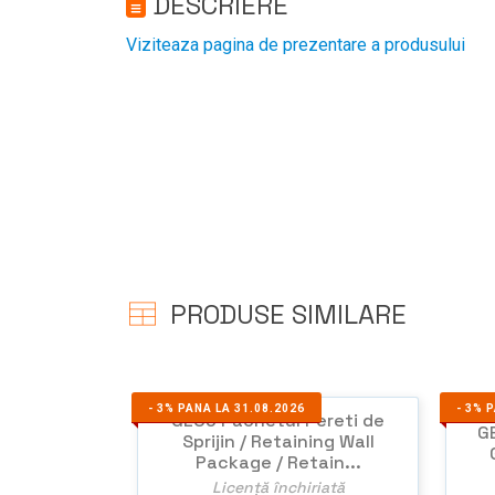
DESCRIERE
Viziteaza pagina de prezentare a produsului
PRODUSE SIMILARE
-
3%
PANA LA 31.08.2026
-
3%
P
GEO5 Pachetul Pereti de
G
Sprijin / Retaining Wall
Package / Retain...
Licență închiriată