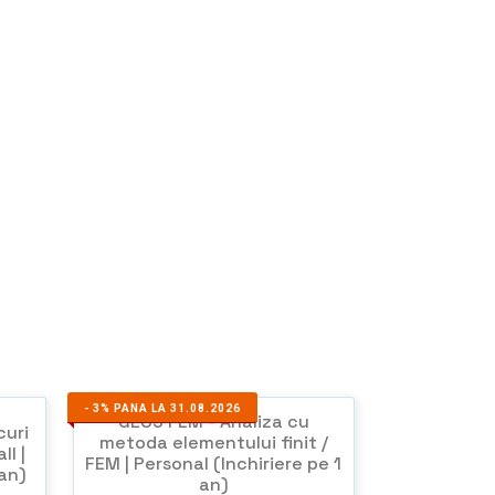
-
3%
PANA LA 31.08.2026
GEO5 FEM - Analiza cu
curi
metoda elementului finit /
l |
FEM | Personal (Inchiriere pe 1
 an)
an)