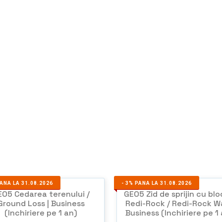
ANA LA 31.08.2026
-
3%
PANA LA 31.08.2026
EO5 Cedarea terenului /
GEO5 Zid de sprijin cu blo
Ground Loss | Business
Redi-Rock / Redi-Rock Wal
(Inchiriere pe 1 an)
Business (Inchiriere pe 1