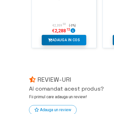
50
€
2,359
(-3%)
72
€
2,288
ADAUGA IN COS
REVIEW-URI
Ai comandat acest produs?
Fii primul care adauga un review!
Adauga un review