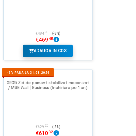
00
€
484
(-3%)
48
€
469
ADAUGA IN COS
-
3%
PANA LA 31.08.2026
GEO5 Zid de pamant stabilizat mecanizat
/ MSE Wall | Business (Inchiriere pe 1 an)
20
€
629
(-3%)
32
€
610