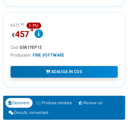
90
€
471
(-3%)
74
457
€
Cod:
G5R1YEP13
Producator:
FINE SOFTWARE
ADAUGA IN COS
Descriere
Produse similare
Review-uri
Discutii, comentarii