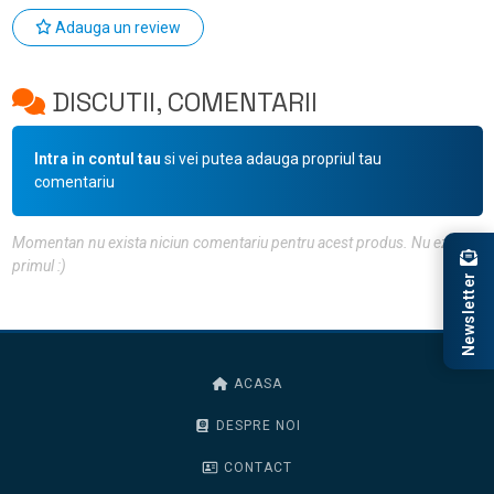
Adauga un review
DISCUTII, COMENTARII
Intra in contul tau
si vei putea adauga propriul tau
comentariu
Momentan nu exista niciun comentariu pentru acest produs. Nu ezita, fii
primul :)
Newsletter
ACASA
DESPRE NOI
CONTACT