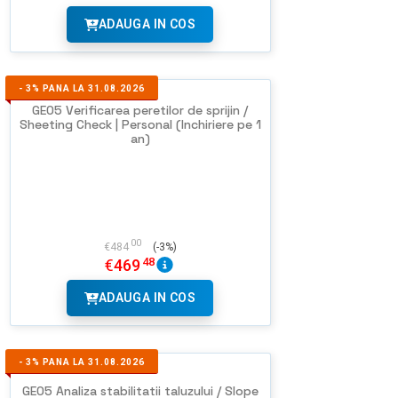
ADAUGA IN COS
-
3%
PANA LA 31.08.2026
GEO5 Verificarea peretilor de sprijin /
Sheeting Check | Personal (Inchiriere pe 1
an)
00
€
484
(-3%)
48
€
469
ADAUGA IN COS
-
3%
PANA LA 31.08.2026
GEO5 Analiza stabilitatii taluzului / Slope