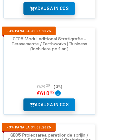
ADAUGA IN COS
-
3%
PANA LA 31.08.2026
GEO5 Modul aditional Stratigrafie -
Terasamente / Earthworks | Business
(Inchiriere pe 1 an)
20
€
629
(-3%)
32
€
610
ADAUGA IN COS
-
3%
PANA LA 31.08.2026
GEO5 Proiectarea peretilor de sprijin /