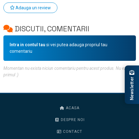
Adauga un review
DISCUTII, COMENTARII
Intra in contul tau
si vei putea adauga propriul tau
comentariu
Momentan nu exista niciun comentariu pentru acest produs. Nu ezita, fii
primul :)
Newsletter
ACASA
DESPRE NOI
CONTACT