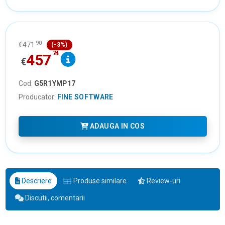
90
€
471
(-3%)
74
457
€
Cod:
G5R1YMP17
Producator:
FINE SOFTWARE
ADAUGA IN COS
Descriere
Produse similare
Review-uri
Discutii, comentarii