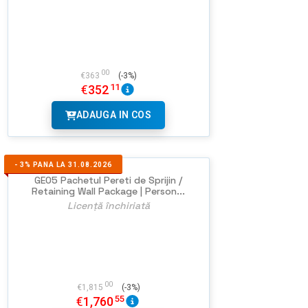
00
€
363
(-3%)
11
€
352
ADAUGA IN COS
-
3%
PANA LA 31.08.2026
GEO5 Pachetul Pereti de Sprijin /
Retaining Wall Package | Person...
Licență închiriată
00
€
1,815
(-3%)
55
€
1,760