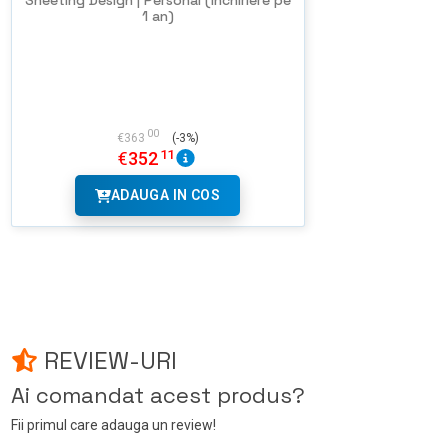
Sheeting Design | Personal (Inchiriere pe
1 an)
00
€
363
(-3%)
11
€
352
ADAUGA IN COS
REVIEW-URI
Ai comandat acest produs?
Fii primul care adauga un review!