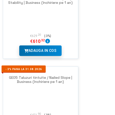
Stability | Business (Inchiriere pe 1 an)
20
€
629
(-3%)
32
€
610
ADAUGA IN COS
-
3%
PANA LA 31.08.2026
GEO5 Taluzuri tintuite / Nailed Slope |
Business (Inchiriere pe 1 an)
90