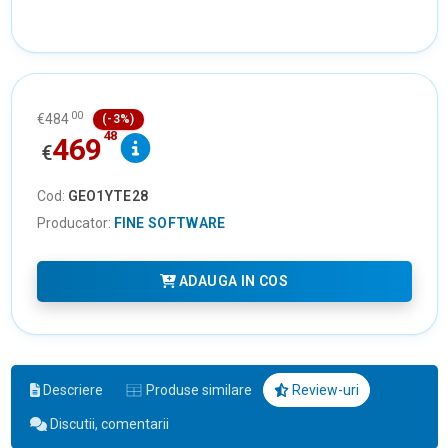
00
€
484
(-3%)
48
469
€
Cod:
GEO1YTE28
Producator:
FINE SOFTWARE
ADAUGA IN COS
Descriere
Produse similare
Review-uri
Discutii, comentarii