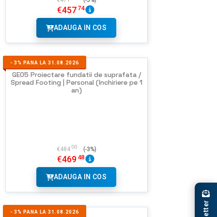
€
471
(-3%)
74
€
457
ADAUGA IN COS
-
3%
PANA LA 31.08.2026
GEO5 Proiectare fundatii de suprafata /
Spread Footing | Personal (Inchiriere pe 1
an)
00
€
484
(-3%)
48
€
469
ADAUGA IN COS
-
3%
PANA LA 31.08.2026