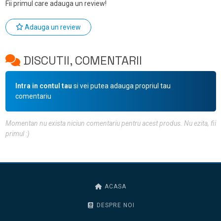
Fii primul care adauga un review!
Adauga un review
DISCUTII, COMENTARII
Intra in contul tau
si vei putea adauga propriul tau
comentariu
Momentan nu exista niciun comentariu pentru acest produs. Nu ezita, fii
primul :)
ACASA
DESPRE NOI