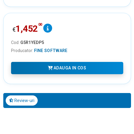
00
1,452
€
Cod:
G5R1YEDP5
Producator:
FINE SOFTWARE
ADAUGA IN COS
Review-uri